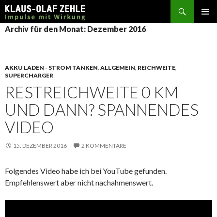
Suchen
SPRINGE
Archiv für den Monat: Dezember 2016
ZUM
INHALT
AKKU LADEN - STROM TANKEN
,
ALLGEMEIN
,
REICHWEITE
,
SUPERCHARGER
RESTREICHWEITE 0 KM
UND DANN? SPANNENDES
VIDEO
15. DEZEMBER 2016
2 KOMMENTARE
Folgendes Video habe ich bei YouTube gefunden.
Empfehlenswert aber nicht nachahmenswert.