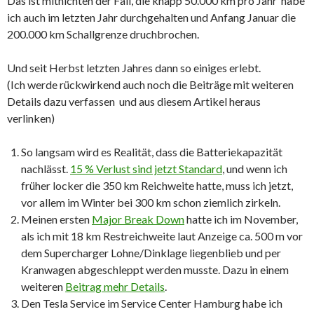
Das ist mitnichten der Fall, die knapp 50.000 km pro Jahr habe
ich auch im letzten Jahr durchgehalten und Anfang Januar die
200.000 km Schallgrenze druchbrochen.
Und seit Herbst letzten Jahres dann so einiges erlebt.
(Ich werde rückwirkend auch noch die Beiträge mit weiteren
Details dazu verfassen und aus diesem Artikel heraus
verlinken)
So langsam wird es Realität, dass die Batteriekapazität
nachlässt.
15 % Verlust sind jetzt Standard
, und wenn ich
früher locker die 350 km Reichweite hatte, muss ich jetzt,
vor allem im Winter bei 300 km schon ziemlich zirkeln.
Meinen ersten
Major Break Down
hatte ich im November,
als ich mit 18 km Restreichweite laut Anzeige ca. 500 m vor
dem Supercharger Lohne/Dinklage liegenblieb und per
Kranwagen abgeschleppt werden musste. Dazu in einem
weiteren
Beitrag mehr Details
.
Den Tesla Service im Service Center Hamburg habe ich