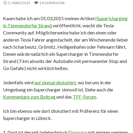
5. MÄRZ 2015
1 KOMMENTAR
Kaum habe ich am 01.03.2015 meinen Artikel
(Super)charging
in Timmendorfer Strand
veröffentlicht, wacht die Tesla
Community auf. Möglicherweise habe ich den einen oder
anderen Tesla Fahrer angestachelt, der am Wochenende lieber
nach Scharbeutz, Grömitz, Heiligenhafen oder Fehmarn fährt.
Denen würde natürlich ein Supercharger in Timmendorfer
Strand (7 km abseits der Autobahn mit permanenter Stop and
Go Gefahr) nicht wirklich helfen.
Jedenfalls wird
auf einmal diskutiert
, wo bei uns in der
Umgebung ein Supercharger sinnvoll ist. Siehe auch die
Kommentare zum Beitrag
und das
TFF-Forum
.
Ich bin ebenso wie dort diskutiert mit Präferenz für einen
Supercharger in Lübeck.
1. Dort ist derzeit ladetechnisch
Diaspora
mit einigen wenigen