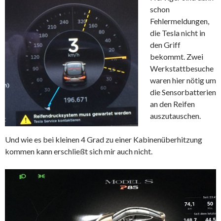
schon
Fehlermeldungen,
die Tesla nicht in
den Griff
bekommt. Zwei
Werkstattbesuche
waren hier nötig um
die Sensorbatterien
an den Reifen
auszutauschen.
Und wie es bei kleinen 4 Grad zu einer Kabinenüberhitzung
kommen kann erschließt sich mir auch nicht.