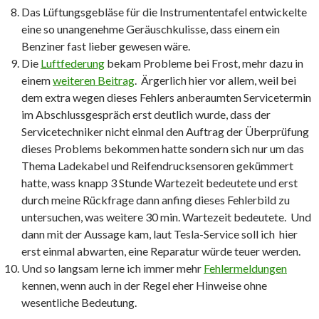
Das Lüftungsgebläse für die Instrumententafel entwickelte
eine so unangenehme Geräuschkulisse, dass einem ein
Benziner fast lieber gewesen wäre.
Die
Luftfederung
bekam Probleme bei Frost, mehr dazu in
einem
weiteren Beitrag
. Ärgerlich hier vor allem, weil bei
dem extra wegen dieses Fehlers anberaumten Servicetermin
im Abschlussgespräch erst deutlich wurde, dass der
Servicetechniker nicht einmal den Auftrag der Überprüfung
dieses Problems bekommen hatte sondern sich nur um das
Thema Ladekabel und Reifendrucksensoren gekümmert
hatte, wass knapp 3 Stunde Wartezeit bedeutete und erst
durch meine Rückfrage dann anfing dieses Fehlerbild zu
untersuchen, was weitere 30 min. Wartezeit bedeutete. Und
dann mit der Aussage kam, laut Tesla-Service soll ich hier
erst einmal abwarten, eine Reparatur würde teuer werden.
Und so langsam lerne ich immer mehr
Fehlermeldungen
kennen, wenn auch in der Regel eher Hinweise ohne
wesentliche Bedeutung.