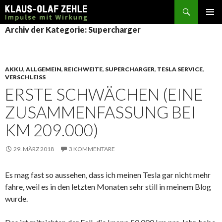
Suchen
SPRINGE
Archiv der Kategorie: Supercharger
ZUM
INHALT
AKKU
,
ALLGEMEIN
,
REICHWEITE
,
SUPERCHARGER
,
TESLA SERVICE
,
VERSCHLEISS
ERSTE SCHWÄCHEN (EINE
ZUSAMMENFASSUNG BEI
KM 209.000)
29. MÄRZ 2018
3 KOMMENTARE
Es mag fast so aussehen, dass ich meinen Tesla gar nicht mehr
fahre, weil es in den letzten Monaten sehr still in meinem Blog
wurde.