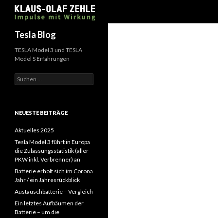
Suchen
Tesla Blog
TESLA Model 3 und TESLA
Model S Erfahrungen
Suchen
nach:
NEUESTE BEITRÄGE
Aktuelles 2025
Tesla Model 3 führt in Europa
die Zulassungsstatistik (aller
PKW inkl. Verbrenner) an
Batterie erholt sich im Corona
Jahr / ein Jahresrückblick
Austauschbatterie – Vergleich
Ein letztes Aufbäumen der
Batterie – um die