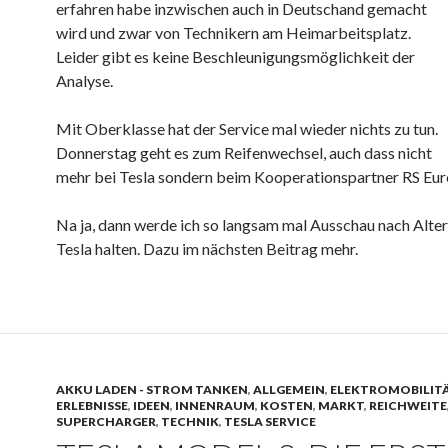
erfahren habe inzwischen auch in Deutschand gemacht
wird und zwar von Technikern am Heimarbeitsplatz.
Leider gibt es keine Beschleunigungsmöglichkeit der
Analyse.
Mit Oberklasse hat der Service mal wieder nichts zu tun.
Donnerstag geht es zum Reifenwechsel, auch dass nicht
mehr bei Tesla sondern beim Kooperationspartner RS Eur
Na ja, dann werde ich so langsam mal Ausschau nach Alter
Tesla halten. Dazu im nächsten Beitrag mehr.
AKKU LADEN - STROM TANKEN
,
ALLGEMEIN
,
ELEKTROMOBILIT
ERLEBNISSE
,
IDEEN
,
INNENRAUM
,
KOSTEN
,
MARKT
,
REICHWEITE
SUPERCHARGER
,
TECHNIK
,
TESLA SERVICE