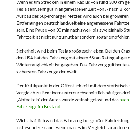
Wenn es um Strecken in einem Radius von rund 300 km geh
Tesla sehr, sehr gut in angemessener Zeit von A nach B 
Aufbau des Supercharger Netzes wird auch bei größeren
Entfernungen deutschlandweit eine angemessene Fahrtze
sein. Eine Pause von 30 min nach zwei- bis zweieinhalb St
Fahrtzeit ist nicht nur zumutbar sondern sogar empfehlen
Sicherheit wird beim Tesla großgeschrieben. Bei den Cras
den USA hat das Fahrzeug mit einem 5Star-Rating abgesch
Wintertauglichkeit ist gegeben. Das Fahrzeug gilt heute al
sichersten Fahrzeuge der Welt.
Der Kritikpunkt in der Öffentlichkeit mit dem statistisch 
Vergleich zu Benzinern unterdurchschnittlich häufgen dre
„Abfackeln“ der Autos wurde zeitnah gelöst und das
auch 
Fahrzeuge im Bestand
.
Wirtschaftlich wird das Fahrzeug bei großer Fahrleistung
insbesondere dann , wenn man es im Vergleich zu andere