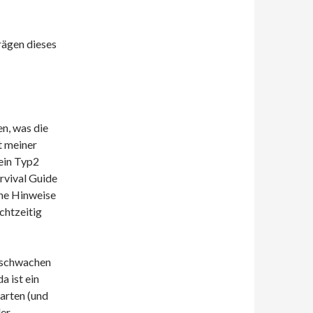
trägen dieses
en, was die
t meiner
ein Typ2
rvival Guide
ine Hinweise
chtzeitig
i schwachen
a ist ein
arten (und
der