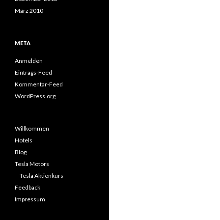
März 2010
META
Anmelden
Eintrags-Feed
Kommentar-Feed
WordPress.org
Willkommen
Hotels
Blog
Tesla Motors
Tesla Aktienkurs
Feedback
Impressum