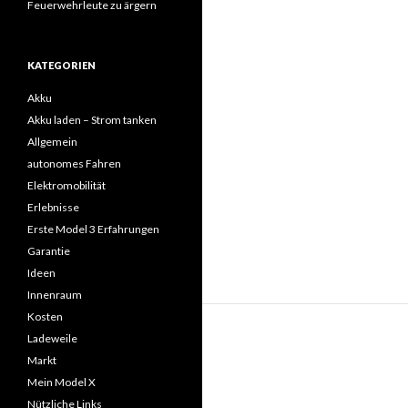
Feuerwehrleute zu ärgern
KATEGORIEN
Akku
Akku laden – Strom tanken
Allgemein
autonomes Fahren
Elektromobilität
Erlebnisse
Erste Model 3 Erfahrungen
Garantie
Ideen
Innenraum
Kosten
Ladeweile
Markt
Mein Model X
Nützliche Links