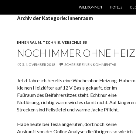
SPRINGE ZUM INHALT
WILLKOMMEN
HOTELS
BL
Archiv der Kategorie: Innenraum
INNENRAUM
,
TECHNIK
,
VERSCHLEISS
NOCH IMMER OHNE HEI
5. NOVEMBER 2018
SCHREIBE EINEN KOMMENTAR
Jetzt fahre ich bereits eine Woche ohne Heizung. Habe mi
kleinen Heizlüfter auf 12 V Basis gekauft, der im
Fußraum des Beifahrersitzes steht. Echt nur eine
Notlösung, richtig warm wird es damit nicht. Auf längeren
Strecken sind Fellstiefel und warme Jacke Pflicht.
Habe heute bei Tesla angerufen, dort noch keine
Auskunft von der Online Analyse, die übrigens so wie ich