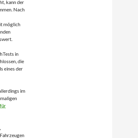
t, kann der
kommen. Nach
it möglich
unden
swert.
hTests in
lossen, die
s eines der
allerdings im
imaligen
für
,
n Fahrzeugen