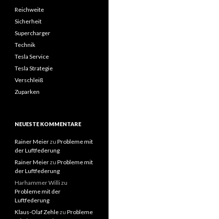
Reichweite
Sicherheit
Supercharger
Technik
Tesla Service
Tesla Strategie
Verschleiß
Zuparken
NEUESTE KOMMENTARE
Rainer Meier
zu
Probleme mit
der Luftfederung
Rainer Meier
zu
Probleme mit
der Luftfederung
Harhammer Willi
zu
Probleme mit der
Luftfederung
Klaus-Olaf Zehle
zu
Probleme