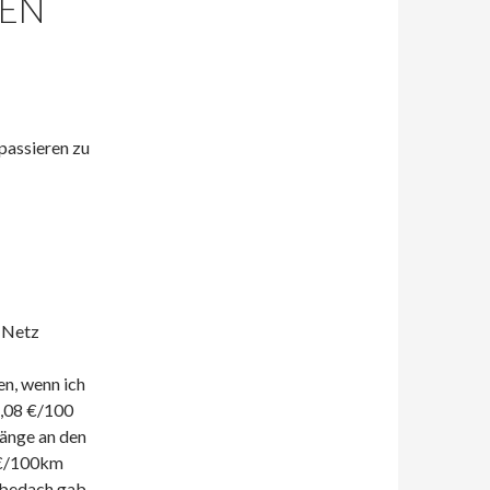
TEN
passieren zu
 Netz
n, wenn ich
6,08 €/100
gänge an den
 €/100km
ebedach gab