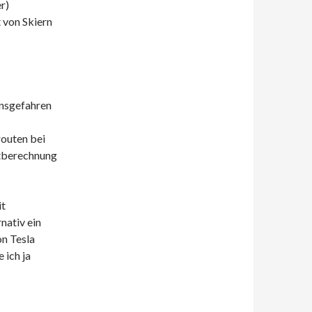
r)
 von Skiern
onsgefahren
routen bei
itberechnung
it
nativ ein
on Tesla
 ich ja