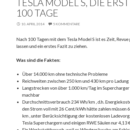
TESLA MODEL S, DIE ERS
100 TAGE
10. APRIL 2014
5 KOMMENTARE
Nach 100 Tagen mit dem Tesla Model S ist es Zeit, Revue 
lassen und ein erstes Fazit zu ziehen.
Was sind die Fakten:
Über 14.000 km ohne technische Probleme
Reichweiten zwischen 250 km und 430 km pro Ladung
Langstrecken von über 1.000 km/Tag im Supercharger
machbar
Durchschnittsverbrauch 234 Wh/km , d.h. Energiekoste
den Strom voll mit 26 Cent/kWh hätte zahlen müssen 
km , unter Berücksichtigung der kostenlosen Ladevor
Tesla Superchargern und einigen RWE Säulen nur 4,13
Ein Werkstattbesuch, weil es Windgeräusche am Schi