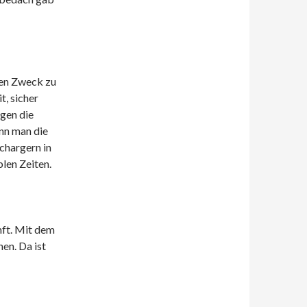
 den Zweck zu
t, sicher
agen die
enn man die
chargern in
len Zeiten.
nft. Mit dem
en. Da ist