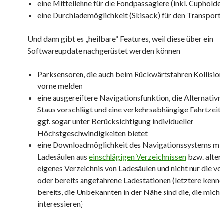
eine Mittellehne für die Fondpassagiere (inkl. Cupholde
eine Durchlademöglichkeit (Skisack) für den Transport
Und dann gibt es „heilbare“ Features, weil diese über ein
Softwareupdate nachgerüstet werden können
Parksensoren, die auch beim Rückwärtsfahren Kollisi
vorne melden
eine ausgereiftere Navigationsfunktion, die Alternativ
Staus vorschlägt und eine verkehrsabhängige Fahrtze
ggf. sogar unter Berücksichtigung individueller
Höchstgeschwindigkeiten bietet
eine Downloadmöglichkeit des Navigationssystems m
Ladesäulen aus
einschlägigen Verzeichnissen
bzw. alter
eigenes Verzeichnis von Ladesäulen und nicht nur die v
oder bereits angefahrene Ladestationen (letztere kenne
bereits, die Unbekannten in der Nähe sind die, die mich
interessieren)