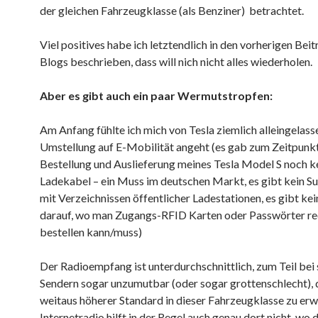
der gleichen Fahrzeugklasse (als Benziner) betrachtet.
Viel positives habe ich letztendlich in den vorherigen Bei
Blogs beschrieben, dass will nich nicht alles wiederholen.
Aber es gibt auch ein paar Wermutstropfen:
Am Anfang fühlte ich mich von Tesla ziemlich alleingelass
Umstellung auf E-Mobilität angeht (es gab zum Zeitpunk
Bestellung und Auslieferung meines Tesla Model S noch k
Ladekabel – ein Muss im deutschen Markt, es gibt kein Su
mit Verzeichnissen öffentlicher Ladestationen, es gibt ke
darauf, wo man Zugangs-RFID Karten oder Passwörter re
bestellen kann/muss)
Der Radioempfang ist unterdurchschnittlich, zum Teil be
Sendern sogar unzumutbar (oder sogar grottenschlecht), d
weitaus höherer Standard in dieser Fahrzeugklasse zu erw
Internetradio hilft in der Regel auch genau dort nicht, wo 