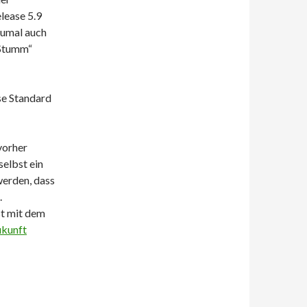
lease 5.9
zumal auch
„Stumm“
se Standard
 vorher
selbst ein
werden, dass
.
st mit dem
ukunft