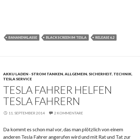
BANANENKLASSE
BLACK SCREEN IM TESLA
RELEASE 6.2
AKKU LADEN - STROM TANKEN
,
ALLGEMEIN
,
SICHERHEIT
,
TECHNIK
,
TESLA SERVICE
TESLA FAHRER HELFEN
TESLA FAHRERN
11. SEPTEMBER 2014
2 KOMMENTARE
Da kommt es schon mal vor, das man plötzlich von einem
anderen Tesla Fahrer angerufen wird und mit Rat und Tat zur