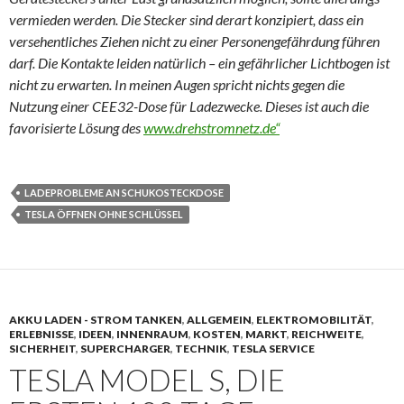
vermieden werden. Die Stecker sind derart konzipiert, dass ein
versehentliches Ziehen nicht zu einer Personengefährdung führen
darf. Die Kontakte leiden natürlich – ein gefährlicher Lichtbogen ist
nicht zu erwarten. In meinen Augen spricht nichts gegen die
Nutzung einer CEE32-Dose für Ladezwecke. Dieses ist auch die
favorisierte Lösung des
www.drehstromnetz.de“
LADEPROBLEME AN SCHUKOSTECKDOSE
TESLA ÖFFNEN OHNE SCHLÜSSEL
AKKU LADEN - STROM TANKEN
,
ALLGEMEIN
,
ELEKTROMOBILITÄT
,
ERLEBNISSE
,
IDEEN
,
INNENRAUM
,
KOSTEN
,
MARKT
,
REICHWEITE
,
SICHERHEIT
,
SUPERCHARGER
,
TECHNIK
,
TESLA SERVICE
TESLA MODEL S, DIE