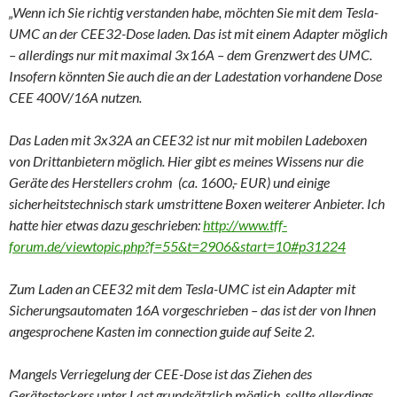
„Wenn ich Sie richtig verstanden habe, möchten Sie mit dem Tesla-
UMC an der CEE32-Dose laden. Das ist mit einem Adapter möglich
– allerdings nur mit maximal 3x16A – dem Grenzwert des UMC.
Insofern könnten Sie auch die an der Ladestation vorhandene Dose
CEE 400V/16A nutzen.
Das Laden mit 3x32A an CEE32 ist nur mit mobilen Ladeboxen
von Drittanbietern möglich. Hier gibt es meines Wissens nur die
Geräte des Herstellers crohm (ca. 1600,- EUR) und einige
sicherheitstechnisch stark umstrittene Boxen weiterer Anbieter. Ich
hatte hier etwas dazu geschrieben:
http://www.tff-
forum.de/viewtopic.php?f=55&t=2906&start=10#p31224
Zum Laden an CEE32 mit dem Tesla-UMC ist ein Adapter mit
Sicherungsautomaten 16A vorgeschrieben – das ist der von Ihnen
angesprochene Kasten im connection guide auf Seite 2.
Mangels Verriegelung der CEE-Dose ist das Ziehen des
Gerätesteckers unter Last grundsätzlich möglich, sollte allerdings