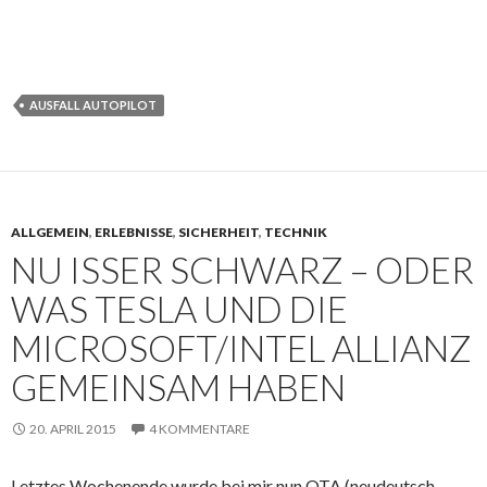
AUSFALL AUTOPILOT
ALLGEMEIN
,
ERLEBNISSE
,
SICHERHEIT
,
TECHNIK
NU ISSER SCHWARZ – ODER
WAS TESLA UND DIE
MICROSOFT/INTEL ALLIANZ
GEMEINSAM HABEN
20. APRIL 2015
4 KOMMENTARE
Letztes Wochenende wurde bei mir nun OTA (neudeutsch