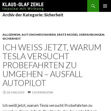
Suchen
SPRINGE
Archiv der Kategorie: Sicherheit
ZUM
INHALT
ALLGEMEIN
,
AUTONOMES FAHREN
,
ERSTE MODEL 3 ERFAHRUNGEN
,
SICHERHEIT
ICH WEISS JETZT, WARUM T
ESLA VERSUCHT P
ROBEFAHRTEN ZU U
MGEHEN – AUSFALL A
UTOPILOT
28. MAI 2019
1 KOMMENTAR
Ich weiß jetzt, warum Tesla versucht Probefahrten zu