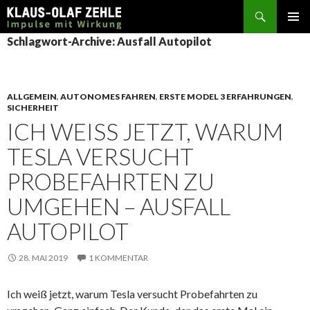
Suchen
SPRINGE
Schlagwort-Archive: Ausfall Autopilot
ZUM
INHALT
ALLGEMEIN
,
AUTONOMES FAHREN
,
ERSTE MODEL 3 ERFAHRUNGEN
,
SICHERHEIT
ICH WEISS JETZT, WARUM T
ESLA VERSUCHT P
ROBEFAHRTEN ZU U
MGEHEN – AUSFALL A
UTOPILOT
28. MAI 2019
1 KOMMENTAR
Ich weiß jetzt, warum Tesla versucht Probefahrten zu