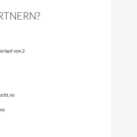
RTNERN?
orlauf von 2
cht, es
des