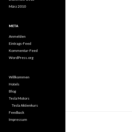
März 2010
META
Anmelden
Eintrags-Feed
Kommentar-Feed
WordPress.org
Willkommen
Hotels
Blog
Tesla Motors
Tesla Aktienkurs
Feedback
Impressum