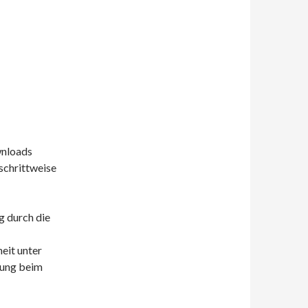
wnloads
schrittweise
g durch die
eit unter
gung beim