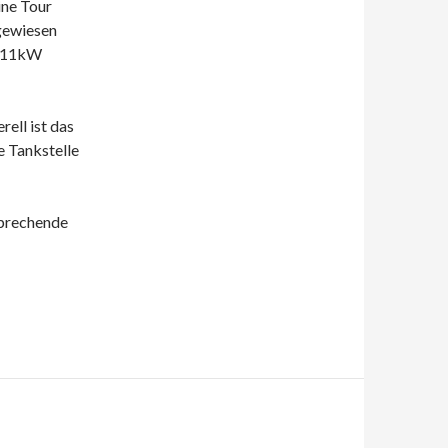
ine Tour
ngewiesen
f 11kW
ell ist das
e Tankstelle
sprechende