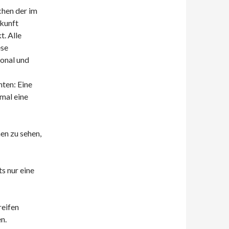
chen der im
kunft
. Alle
ese
ional und
ten: Eine
mal eine
en zu sehen,
s nur eine
reifen
n.