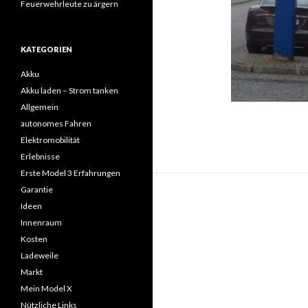
Feuerwehrleute zu ärgern
KATEGORIEN
Akku
Akku laden – Strom tanken
Allgemein
autonomes Fahren
Elektromobilität
Erlebnisse
Erste Model 3 Erfahrungen
Garantie
Ideen
Innenraum
Kosten
Ladeweile
Markt
Mein Model X
Nützliche Links