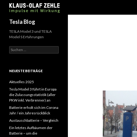
Suchen
Tesla Blog
TESLA Model 3 und TESLA
Model S Erfahrungen
Suchen
nach:
NEUESTE BEITRÄGE
Aktuelles 2025
Tesla Model 3 führt in Europa
die Zulassungsstatistik (aller
PKW inkl. Verbrenner) an
Batterie erholt sich im Corona
Jahr / ein Jahresrückblick
Austauschbatterie – Vergleich
Ein letztes Aufbäumen der
Batterie – um die