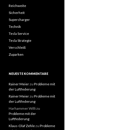
Reichweite
Sicherheit
Supercharger
Technik
Tesla Service
Tesla Strategie
Verschleiß
Zuparken
NEUESTE KOMMENTARE
Rainer Meier
zu
Probleme mit
der Luftfederung
Rainer Meier
zu
Probleme mit
der Luftfederung
Harhammer Willi
zu
Probleme mit der
Luftfederung
Klaus-Olaf Zehle
zu
Probleme