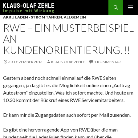
Suchen
SPRINGE
AKKU LADEN - STROM TANKEN
,
ALLGEMEIN
ZUM
RWE – EIN MUSTERBEISPIEL
INHALT
AN
KUNDENORIENTIERUNG!!!
30. DEZEMBER 2013
KLAUS-OLAF ZEHLE
1 KOMMENTAR
Gestern abend noch schnell einmal auf die RWE Seiten
gegangen, ja da gibt es die Möglichkeit online einen „Auftrag
Autostrom“ einzustellen. Was ich sofort machte. Und heute um
10.30 kommt der Rückruf eines RWE Servicemitarbeiters.
Er kann mir die Zugangsdaten auch sofort per Mail zusenden.
Es gibt eine hervorragende App von RWE über die man
bundesweit die Ladesäulen finden kann und über die