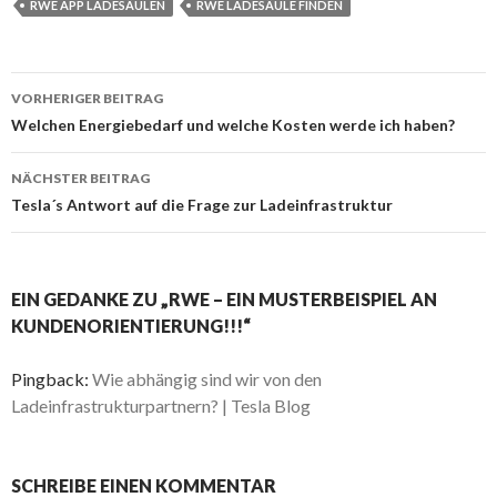
RWE APP LADESÄULEN
RWE LADESÄULE FINDEN
Beitrags-
VORHERIGER BEITRAG
Navigation
Welchen Energiebedarf und welche Kosten werde ich haben?
NÄCHSTER BEITRAG
Tesla´s Antwort auf die Frage zur Ladeinfrastruktur
EIN GEDANKE ZU „RWE – EIN MUSTERBEISPIEL AN
KUNDENORIENTIERUNG!!!“
Pingback:
Wie abhängig sind wir von den
Ladeinfrastrukturpartnern? | Tesla Blog
SCHREIBE EINEN KOMMENTAR