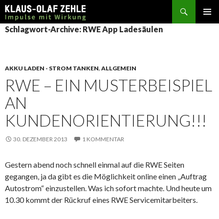
Suchen
SPRINGE
Schlagwort-Archive: RWE App Ladesäulen
ZUM
INHALT
AKKU LADEN - STROM TANKEN
,
ALLGEMEIN
RWE – EIN MUSTERBEISPIEL
AN
KUNDENORIENTIERUNG!!!
30. DEZEMBER 2013
1 KOMMENTAR
Gestern abend noch schnell einmal auf die RWE Seiten
gegangen, ja da gibt es die Möglichkeit online einen „Auftrag
Autostrom“ einzustellen. Was ich sofort machte. Und heute um
10.30 kommt der Rückruf eines RWE Servicemitarbeiters.