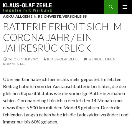
Suchen
SPRINGE
AKKU
,
ALLGEMEIN
,
REICHWEITE
,
VERSCHLEISS
ZUM
BATTERIE ERHOLT SICH IM
INHALT
CORONA JAHR / EIN
JAHRESRÜCKBLICK
16. OKTOBER 2021
KLAUS-OLAF ZEHLE
SCHREIBE EINEN
KOMMENTAR
Über ein Jahr habe ich hier nichts mehr gepostet. Im letzten
Beitrag habe ich von der Austauschbatterie berichtet, die den
gleichen Kapazitätstatus wie die vorherige Batterie zu haben
schien. Coronabedingt bin ich in den letzten 14 Monaten nur
etwas über 5.500 km mit dem Model S gefahren. Durch die
fehlenden Langstrecken habe ich die Ladezyklen verändert und
immer nur bis 60% geladen.