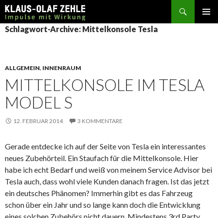
Suchen
SPRINGE
Schlagwort-Archive: Mittelkonsole Tesla
ZUM
INHALT
ALLGEMEIN
,
INNENRAUM
MITTELKONSOLE IM TESLA
MODEL S
12. FEBRUAR 2014
3 KOMMENTARE
Gerade entdecke ich auf der Seite von Tesla ein interessantes
neues Zubehörteil. Ein Staufach für die Mittelkonsole. Hier
habe ich echt Bedarf und weiß von meinem Service Advisor bei
Tesla auch, dass wohl viele Kunden danach fragen. Ist das jetzt
ein deutsches Phänomen? Immerhin gibt es das Fahrzeug
schon über ein Jahr und so lange kann doch die Entwicklung
eines solchen Zubehörs nicht dauern. Mindestens 3rd Party