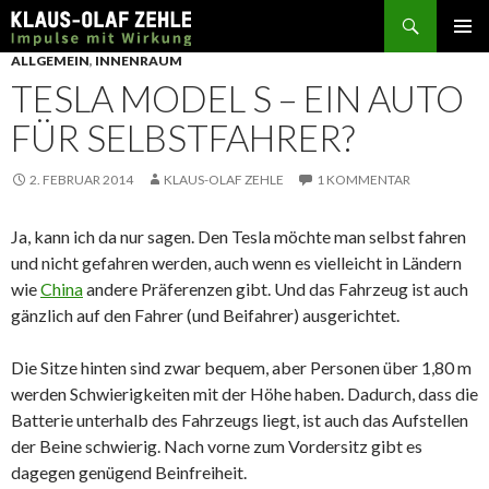
Suchen
SPRINGE
ALLGEMEIN
,
INNENRAUM
ZUM
TESLA MODEL S – EIN AUTO
INHALT
FÜR SELBSTFAHRER?
2. FEBRUAR 2014
KLAUS-OLAF ZEHLE
1 KOMMENTAR
Ja, kann ich da nur sagen. Den Tesla möchte man selbst fahren
und nicht gefahren werden, auch wenn es vielleicht in Ländern
wie
China
andere Präferenzen gibt. Und das Fahrzeug ist auch
gänzlich auf den Fahrer (und Beifahrer) ausgerichtet.
Die Sitze hinten sind zwar bequem, aber Personen über 1,80 m
werden Schwierigkeiten mit der Höhe haben. Dadurch, dass die
Batterie unterhalb des Fahrzeugs liegt, ist auch das Aufstellen
der Beine schwierig. Nach vorne zum Vordersitz gibt es
dagegen genügend Beinfreiheit.