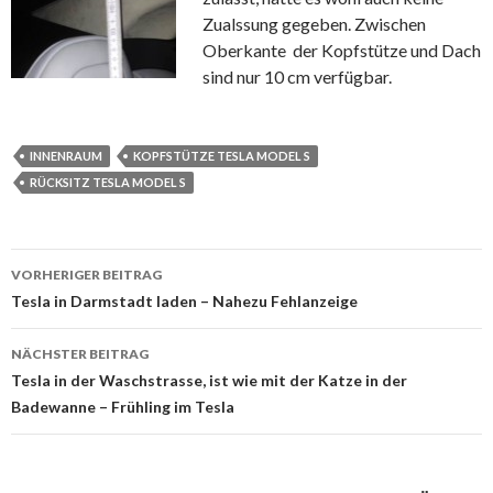
Zualssung gegeben. Zwischen
Oberkante der Kopfstütze und Dach
sind nur 10 cm verfügbar.
INNENRAUM
KOPFSTÜTZE TESLA MODEL S
RÜCKSITZ TESLA MODEL S
Beitrags-
VORHERIGER BEITRAG
Navigation
Tesla in Darmstadt laden – Nahezu Fehlanzeige
NÄCHSTER BEITRAG
Tesla in der Waschstrasse, ist wie mit der Katze in der
Badewanne – Frühling im Tesla