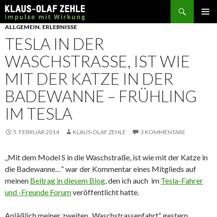
Suchen
SPRINGE
ALLGEMEIN
,
ERLEBNISSE
ZUM
TESLA IN DER
INHALT
WASCHSTRASSE, IST WIE
MIT DER KATZE IN DER
BADEWANNE – FRÜHLING
IM TESLA
5. FEBRUAR 2014
KLAUS-OLAF ZEHLE
3 KOMMENTARE
„Mit dem Model S in die Waschstraße, ist wie mit der Katze in
die Badewanne…“ war der Kommentar eines Mitglieds auf
meinen
Beitrag in diesem Blog
, den ich auch im
Tesla-Fahrer
und -Freunde Forum
veröffentlicht hatte.
Anläßlich meiner zweiten „Waschstrassenfahrt“ gestern