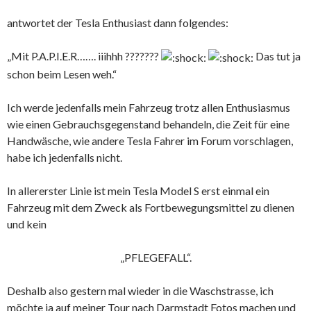
antwortet der Tesla Enthusiast dann folgendes:
„Mit P.A.P.I.E.R……. iiihhh ???????
Das tut ja
schon beim Lesen weh.“
Ich werde jedenfalls mein Fahrzeug trotz allen Enthusiasmus
wie einen Gebrauchsgegenstand behandeln, die Zeit für eine
Handwäsche, wie andere Tesla Fahrer im Forum vorschlagen,
habe ich jedenfalls nicht.
In allererster Linie ist mein Tesla Model S erst einmal ein
Fahrzeug mit dem Zweck als Fortbewegungsmittel zu dienen
und kein
„PFLEGEFALL“.
Deshalb also gestern mal wieder in die Waschstrasse, ich
möchte ja auf meiner Tour nach Darmstadt Fotos machen und