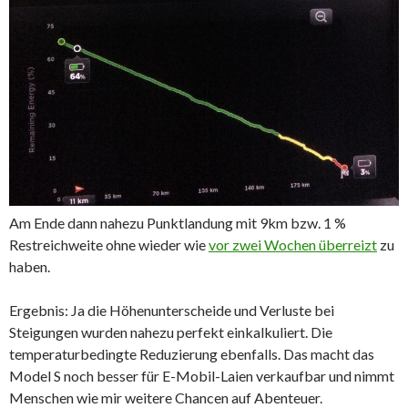
Am Ende dann nahezu Punktlandung mit 9km bzw. 1 %
Restreichweite ohne wieder wie
vor zwei Wochen überreizt
zu
haben.
Ergebnis: Ja die Höhenunterscheide und Verluste bei
Steigungen wurden nahezu perfekt einkalkuliert. Die
temperaturbedingte Reduzierung ebenfalls. Das macht das
Model S noch besser für E-Mobil-Laien verkaufbar und nimmt
Menschen wie mir weitere Chancen auf Abenteuer.