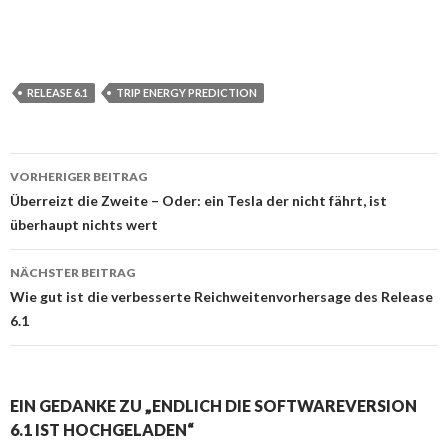
RELEASE 6.1
TRIP ENERGY PREDICTION
Beitrags-
VORHERIGER BEITRAG
Navigation
Überreizt die Zweite – Oder: ein Tesla der nicht fährt, ist
überhaupt nichts wert
NÄCHSTER BEITRAG
Wie gut ist die verbesserte Reichweitenvorhersage des Release
6.1
EIN GEDANKE ZU „ENDLICH DIE SOFTWAREVERSION
6.1 IST HOCHGELADEN“