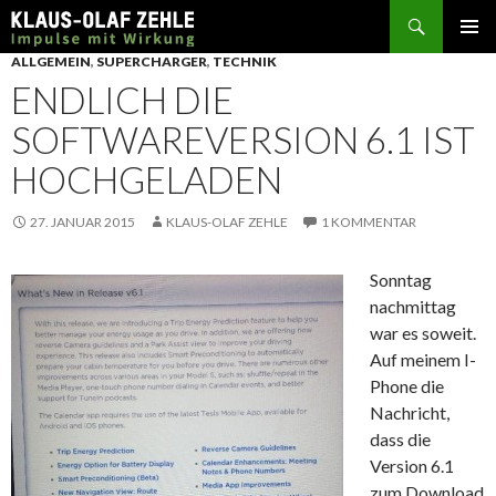
Suchen
SPRINGE
ALLGEMEIN
,
SUPERCHARGER
,
TECHNIK
ZUM
ENDLICH DIE
INHALT
SOFTWAREVERSION 6.1 IST
HOCHGELADEN
27. JANUAR 2015
KLAUS-OLAF ZEHLE
1 KOMMENTAR
Sonntag
nachmittag
war es soweit.
Auf meinem I-
Phone die
Nachricht,
dass die
Version 6.1
zum Download