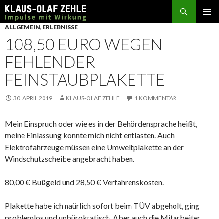
Suchen
SPRINGE
ALLGEMEIN
,
ERLEBNISSE
ZUM
108,50 EURO WEGEN
INHALT
FEHLENDER
FEINSTAUBPLAKETTE
30. APRIL 2019
KLAUS-OLAF ZEHLE
1 KOMMENTAR
Mein Einspruch oder wie es in der Behördensprache heißt,
meine Einlassung konnte mich nicht entlasten. Auch
Elektrofahrzeuge müssen eine Umweltplakette an der
Windschutzscheibe angebracht haben.
80,00 € Bußgeld und 28,50 € Verfahrenskosten.
Plakette habe ich naürlich sofort beim TÜV abgeholt, ging
problemlos und unbürokratisch. Aber auch die Mitarbeiter