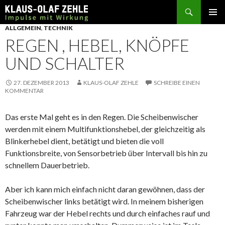
Suchen
SPRINGE
ALLGEMEIN
,
TECHNIK
ZUM
REGEN , HEBEL, KNÖPFE
INHALT
UND SCHALTER
27. DEZEMBER 2013
KLAUS-OLAF ZEHLE
SCHREIBE EINEN
KOMMENTAR
Das erste Mal geht es in den Regen. Die Scheibenwischer
werden mit einem Multifunktionshebel, der gleichzeitig als
Blinkerhebel dient, betätigt und bieten die voll
Funktionsbreite, von Sensorbetrieb über Intervall bis hin zu
schnellem Dauerbetrieb.
Aber ich kann mich einfach nicht daran gewöhnen, dass der
Scheibenwischer links betätigt wird. In meinem bisherigen
Fahrzeug war der Hebel rechts und durch einfaches rauf und