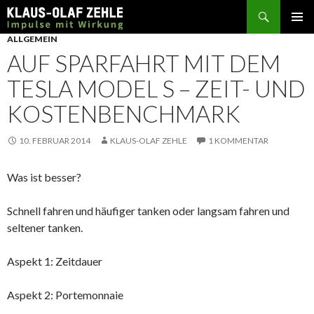
Suchen
SPRINGE
ALLGEMEIN
ZUM
AUF SPARFAHRT MIT DEM
INHALT
TESLA MODEL S – ZEIT- UND
KOSTENBENCHMARK
10. FEBRUAR 2014
KLAUS-OLAF ZEHLE
1 KOMMENTAR
Was ist besser?
Schnell fahren und häufiger tanken oder langsam fahren und
seltener tanken.
Aspekt 1: Zeitdauer
Aspekt 2: Portemonnaie