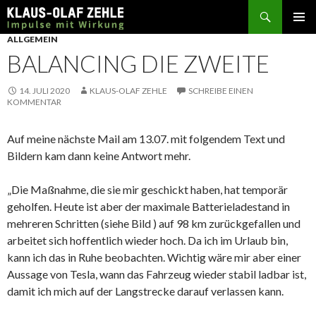
Suchen
SPRINGE
ALLGEMEIN
ZUM
BALANCING DIE ZWEITE
INHALT
14. JULI 2020
KLAUS-OLAF ZEHLE
SCHREIBE EINEN
KOMMENTAR
Auf meine nächste Mail am 13.07. mit folgendem Text und
Bildern kam dann keine Antwort mehr.
„Die Maßnahme, die sie mir geschickt haben, hat temporär
geholfen. Heute ist aber der maximale Batterieladestand in
mehreren Schritten (siehe Bild ) auf 98 km zurückgefallen und
arbeitet sich hoffentlich wieder hoch. Da ich im Urlaub bin,
kann ich das in Ruhe beobachten. Wichtig wäre mir aber einer
Aussage von Tesla, wann das Fahrzeug wieder stabil ladbar ist,
damit ich mich auf der Langstrecke darauf verlassen kann.