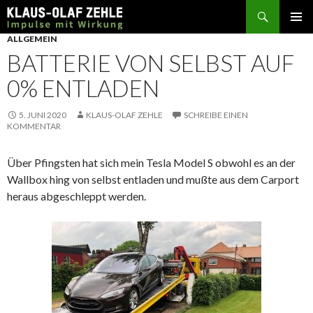
Suchen
SPRINGE
ALLGEMEIN
ZUM
BATTERIE VON SELBST AUF
INHALT
0% ENTLADEN
5. JUNI 2020
KLAUS-OLAF ZEHLE
SCHREIBE EINEN
KOMMENTAR
Über Pfingsten hat sich mein Tesla Model S obwohl es an der
Wallbox hing von selbst entladen und mußte aus dem Carport
heraus abgeschleppt werden.