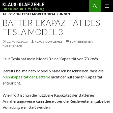
Suchen
SPRINGE
ALLGEMEIN
,
ERSTE MODEL 3 ERFAHRUNGEN
ZUM
BATTERIEKAPAZITÄT DES
INHALT
TESLA MODEL 3
10. MÄRZ 2019
KLAUS-OLAF ZEHLE
SCHREIBE EINEN
KOMMENTAR
Laut Tesla hat mein Model 3 eine Kapazität von 78 kWh.
Bereits bei meinem Model S habe ich beschrieben, dass die
Nennkapazität der Batterie
nicht der nutzbaren Kapazität
entspricht.
Wie groß ist nun die nutzbare Kapazität der Batterie?
Annäherungsweise kann diese über die Reichweitenangabe bei
Volladung ermittelt werden.