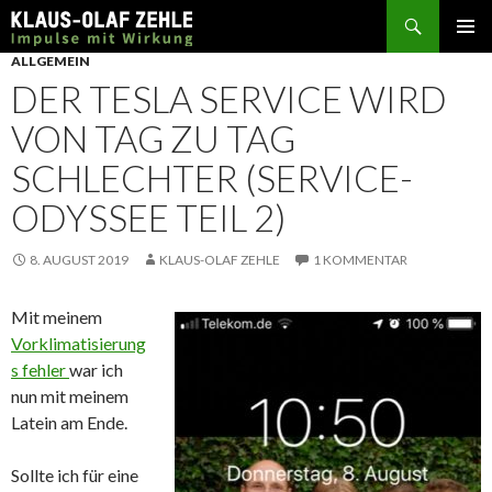
Suchen
SPRINGE
ALLGEMEIN
ZUM
DER TESLA SERVICE WIRD
INHALT
VON TAG ZU TAG
SCHLECHTER (SERVICE-
ODYSSEE TEIL 2)
8. AUGUST 2019
KLAUS-OLAF ZEHLE
1 KOMMENTAR
Mit meinem
Vorklimatisierung
s fehler
war ich
nun mit meinem
Latein am Ende.
Sollte ich für eine