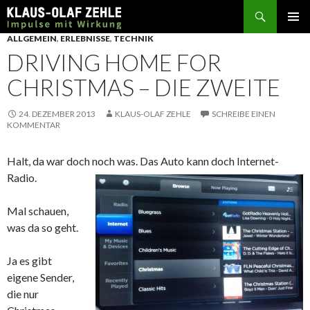
Suchen
SPRINGE
ALLGEMEIN
,
ERLEBNISSE
,
TECHNIK
ZUM
DRIVING HOME FOR
INHALT
CHRISTMAS – DIE ZWEITE
24. DEZEMBER 2013
KLAUS-OLAF ZEHLE
SCHREIBE EINEN
KOMMENTAR
Halt, da war doch noch was. Das Auto kann doch Internet-
Radio.
Mal schauen,
was da so geht.
Ja es gibt
eigene Sender,
die nur