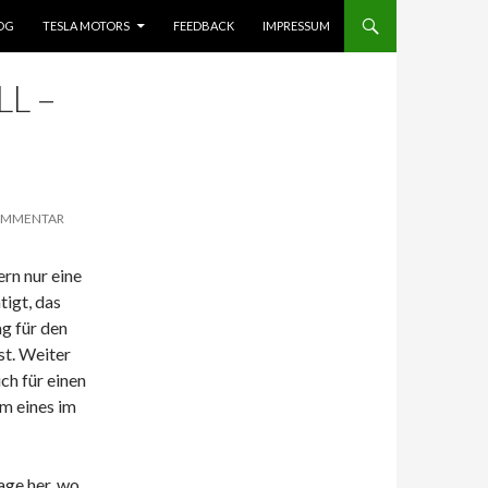
OG
TESLA MOTORS
FEEDBACK
IMPRESSUM
L –
KOMMENTAR
rn nur eine
tigt, das
ag für den
t. Weiter
ch für einen
em eines im
age her, wo