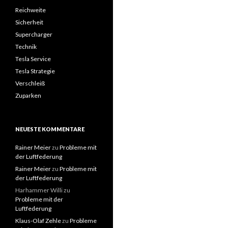
Reichweite
Sicherheit
Supercharger
Technik
Tesla Service
Tesla Strategie
Verschleiß
Zuparken
NEUESTE KOMMENTARE
Rainer Meier
zu
Probleme mit
der Luftfederung
Rainer Meier
zu
Probleme mit
der Luftfederung
Harhammer Willi
zu
Probleme mit der
Luftfederung
Klaus-Olaf Zehle
zu
Probleme