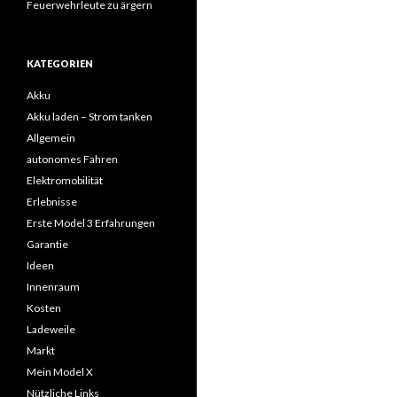
Feuerwehrleute zu ärgern
KATEGORIEN
Akku
Akku laden – Strom tanken
Allgemein
autonomes Fahren
Elektromobilität
Erlebnisse
Erste Model 3 Erfahrungen
Garantie
Ideen
Innenraum
Kosten
Ladeweile
Markt
Mein Model X
Nützliche Links