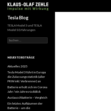
Suchen
Tesla Blog
TESLA Model 3 und TESLA
Model S Erfahrungen
Suchen
nach:
NEUESTE BEITRÄGE
Aktuelles 2025
Tesla Model 3 führt in Europa
die Zulassungsstatistik (aller
PKW inkl. Verbrenner) an
Batterie erholt sich im Corona
Jahr / ein Jahresrückblick
Austauschbatterie – Vergleich
Ein letztes Aufbäumen der
Batterie – um die