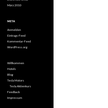
März 2010
META
Anmelden
Eintrags-Feed
Kommentar-Feed
WordPress.org
Willkommen
Hotels
Blog
Tesla Motors
Tesla Aktienkurs
Feedback
Impressum