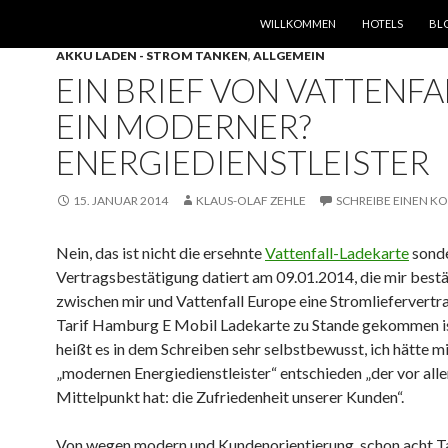
SPRINGE ZUM INHALT
WILLKOMMEN
HOTELS
BL
AKKU LADEN - STROM TANKEN
,
ALLGEMEIN
EIN BRIEF VON VATTENFAL
EIN MODERNER?
ENERGIEDIENSTLEISTER
15. JANUAR 2014
KLAUS-OLAF ZEHLE
SCHREIBE EINEN 
Nein, das ist nicht die ersehnte
Vattenfall-Ladekarte
sonde
Vertragsbestätigung datiert am 09.01.2014, die mir bestä
zwischen mir und Vattenfall Europe eine Stromliefervertr
Tarif Hamburg E Mobil Ladekarte zu Stande gekommen is
heißt es in dem Schreiben sehr selbstbewusst, ich hätte mi
„modernen Energiedienstleister“ entschieden „der vor all
Mittelpunkt hat: die Zufriedenheit unserer Kunden“.
Von wegen modern und Kundenorientierung, schon acht T