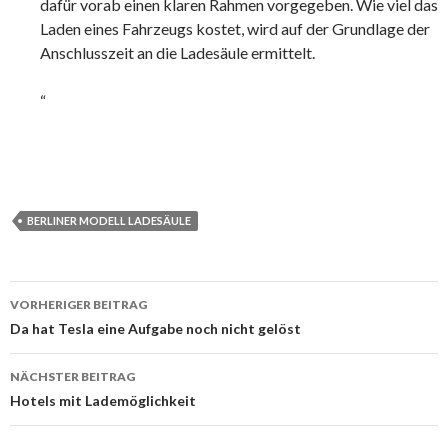
dafür vorab einen klaren Rahmen vorgegeben. Wie viel das
Laden eines Fahrzeugs kostet, wird auf der Grundlage der
Anschlusszeit an die Ladesäule ermittelt.
“
BERLINER MODELL LADESÄULE
Beitrags-
VORHERIGER BEITRAG
Navigation
Da hat Tesla eine Aufgabe noch nicht gelöst
NÄCHSTER BEITRAG
Hotels mit Lademöglichkeit