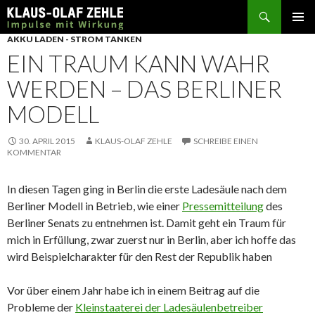
Suchen
SPRINGE
AKKU LADEN - STROM TANKEN
ZUM
EIN TRAUM KANN WAHR
INHALT
WERDEN – DAS BERLINER
MODELL
30. APRIL 2015
KLAUS-OLAF ZEHLE
SCHREIBE EINEN
KOMMENTAR
In diesen Tagen ging in Berlin die erste Ladesäule nach dem
Berliner Modell in Betrieb, wie einer
Pressemitteilung
des
Berliner Senats zu entnehmen ist. Damit geht ein Traum für
mich in Erfüllung, zwar zuerst nur in Berlin, aber ich hoffe das
wird Beispielcharakter für den Rest der Republik haben
Vor über einem Jahr habe ich in einem Beitrag auf die
Probleme der
Kleinstaaterei der Ladesäulenbetreiber