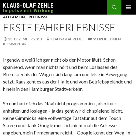
Suchen
SPRINGE
ALLGEMEIN
,
ERLEBNISSE
ZUM
ERSTE FAHRERLEBNISSE
INHALT
23. DEZEMBER 2013
KLAUS-OLAF ZEHLE
SCHREIBE EINEN
KOMMENTAR
Irgendwie weiß ich gar nicht ob der Motor läuft. Schon
spannend, wenn man nichts hört und beim Loslassen des
Bremspedals der Wagen sich langsam und leise in Bewegung
setzt. Raus geht es aus der Halle und vom Betriebsgelände und
hinein in den Hamburger Stadtverkehr.
So nun hatte ich das Navi nicht programmiert, also kurz
anhalten und loslegen – ja das geht wirklich spielend leicht,
keine Gimmicks, eine vollwertige Tastatur auf dem Touch
Screen und dank Google muss ich nicht mal die Adresse
angeben, mein Firmenname reicht – Google kennt den Weg. In