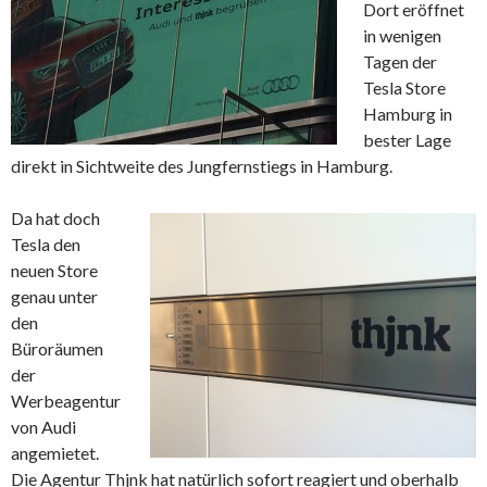
Dort eröffnet
in wenigen
Tagen der
Tesla Store
Hamburg in
bester Lage
direkt in Sichtweite des Jungfernstiegs in Hamburg.
Da hat doch
Tesla den
neuen Store
genau unter
den
Büroräumen
der
Werbeagentur
von Audi
angemietet.
Die Agentur Thjnk hat natürlich sofort reagiert und oberhalb