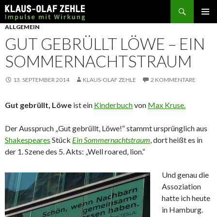
Suchen
SPRINGE
ALLGEMEIN
ZUM
GUT GEBRÜLLT LÖWE – EIN
INHALT
SOMMERNACHTSTRAUM
13. SEPTEMBER 2014
KLAUS-OLAF ZEHLE
2 KOMMENTARE
Gut gebrüllt, Löwe
ist ein
Kinderbuch
von
Max Kruse.
Der Ausspruch „Gut gebrüllt, Löwe!“ stammt ursprünglich aus
Shakespeares
Stück
Ein Sommernachtstraum
, dort heißt es in
der 1. Szene des 5. Akts: „Well roared, lion.“
Und genau die
Assoziation
hatte ich heute
in Hamburg.