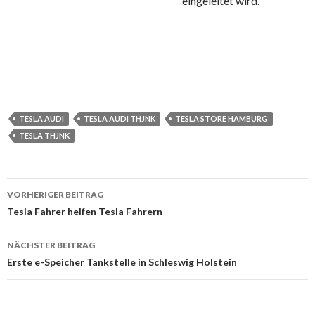
eingeleitet wird.
TESLA AUDI
TESLA AUDI THJNK
TESLA STORE HAMBURG
TESLA THJNK
Beitrags-
VORHERIGER BEITRAG
Navigation
Tesla Fahrer helfen Tesla Fahrern
NÄCHSTER BEITRAG
Erste e-Speicher Tankstelle in Schleswig Holstein