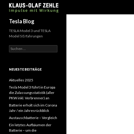
Suchen
Tesla Blog
TESLA Model 3 und TESLA
Model S Erfahrungen
Suchen
nach:
NEUESTE BEITRÄGE
Aktuelles 2025
Tesla Model 3 führt in Europa
die Zulassungsstatistik (aller
PKW inkl. Verbrenner) an
Batterie erholt sich im Corona
Jahr / ein Jahresrückblick
Austauschbatterie – Vergleich
Ein letztes Aufbäumen der
Batterie – um die