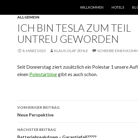
SPRINGE ZUM INHALT
WILLKOMMEN
HOTELS
BL
ALLGEMEIN
ICH BIN TESLA ZUM TEIL
UNTREU GEWORDEN
8. MÄRZ 2020
KLAUS-OLAF ZEHLE
SCHREIBE EINEN KOM
Seit Donnerstag ziert zusätzlich ein Polestar 1 unsere Auf
einen
Polestarblog
gibt es auch schon.
Beitrags-
VORHERIGER BEITRAG
Navigation
Neue Perspektive
NÄCHSTER BEITRAG
Batteriebreakdown – Garantiefall?????