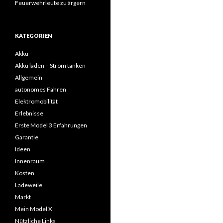
Feuerwehrleute zu ärgern
KATEGORIEN
Akku
Akku laden – Strom tanken
Allgemein
autonomes Fahren
Elektromobilität
Erlebnisse
Erste Model 3 Erfahrungen
Garantie
Ideen
Innenraum
Kosten
Ladeweile
Markt
Mein Model X
Nützliche Links