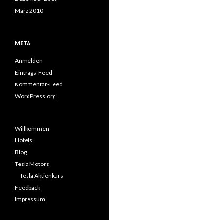
März 2010
META
Anmelden
Eintrags-Feed
Kommentar-Feed
WordPress.org
Willkommen
Hotels
Blog
Tesla Motors
Tesla Aktienkurs
Feedback
Impressum