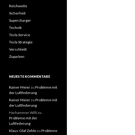
Reichweite
Sicherheit
Supercharger
Technik
Tesla Service
Tesla Strategie
Verschleiß
Zuparken
NEUESTE KOMMENTARE
Rainer Meier
zu
Probleme mit
der Luftfederung
Rainer Meier
zu
Probleme mit
der Luftfederung
Harhammer Willi
zu
Probleme mit der
Luftfederung
Klaus-Olaf Zehle
zu
Probleme