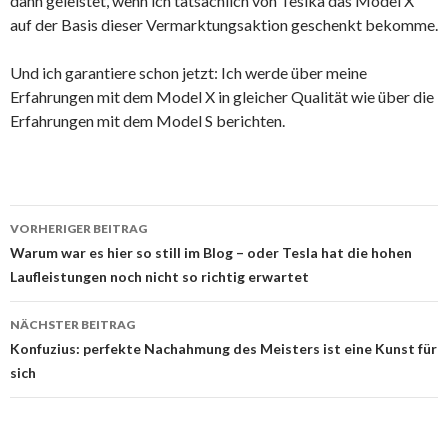
dann geleistet, wenn ich tatsächlich von Teslka das Model X
auf der Basis dieser Vermarktungsaktion geschenkt bekomme.
Und ich garantiere schon jetzt: Ich werde über meine
Erfahrungen mit dem Model X in gleicher Qualität wie über die
Erfahrungen mit dem Model S berichten.
Beitrags-
VORHERIGER BEITRAG
Navigation
Warum war es hier so still im Blog – oder Tesla hat die hohen
Laufleistungen noch nicht so richtig erwartet
NÄCHSTER BEITRAG
Konfuzius: perfekte Nachahmung des Meisters ist eine Kunst für
sich