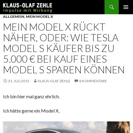
Suchen
SPRINGE
ALLGEMEIN
,
MEIN MODEL X
ZUM
MEIN MODEL X RÜCKT
INHALT
NÄHER, ODER: WIE TESLA
MODEL S KÄUFER BIS ZU
5.000 € BEI KAUF EINES
MODEL S SPAREN KÖNNEN
31. JULI 2015
KLAUS-OLAF ZEHLE
8 KOMMENTARE
Ich bin hier mal ganz ehrlich.
Ich hätte gerne ein Model X,