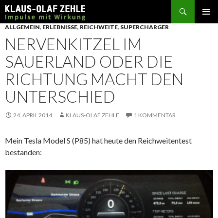
Suchen
SPRINGE
ALLGEMEIN
,
ERLEBNISSE
,
REICHWEITE
,
SUPERCHARGER
ZUM
NERVENKITZEL IM
INHALT
SAUERLAND ODER DIE
RICHTUNG MACHT DEN
UNTERSCHIED
24. APRIL 2014
KLAUS-OLAF ZEHLE
1 KOMMENTAR
Mein Tesla Model S (P85) hat heute den Reichweitentest
bestanden: