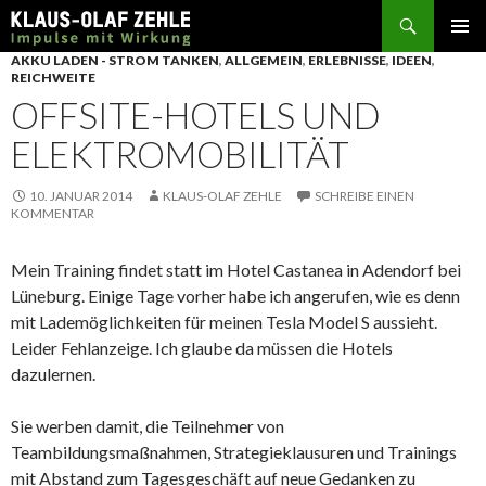
Suchen
SPRINGE
AKKU LADEN - STROM TANKEN
,
ALLGEMEIN
,
ERLEBNISSE
,
IDEEN
,
ZUM
REICHWEITE
INHALT
OFFSITE-HOTELS UND
ELEKTROMOBILITÄT
10. JANUAR 2014
KLAUS-OLAF ZEHLE
SCHREIBE EINEN
KOMMENTAR
Mein Training findet statt im Hotel Castanea in Adendorf bei
Lüneburg. Einige Tage vorher habe ich angerufen, wie es denn
mit Lademöglichkeiten für meinen Tesla Model S aussieht.
Leider Fehlanzeige. Ich glaube da müssen die Hotels
dazulernen.
Sie werben damit, die Teilnehmer von
Teambildungsmaßnahmen, Strategieklausuren und Trainings
mit Abstand zum Tagesgeschäft auf neue Gedanken zu