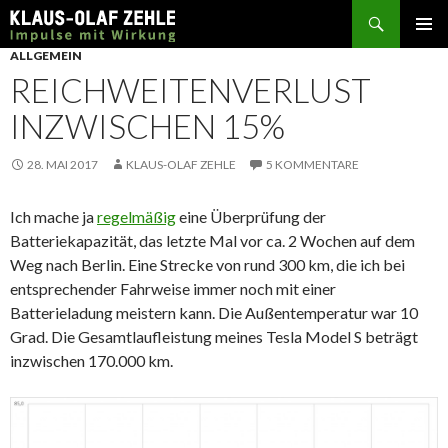
Suchen
SPRINGE
ALLGEMEIN
ZUM
REICHWEITENVERLUST
INHALT
INZWISCHEN 15%
28. MAI 2017
KLAUS-OLAF ZEHLE
5 KOMMENTARE
Ich mache ja
regelmäßig
eine Überprüfung der
Batteriekapazität, das letzte Mal vor ca. 2 Wochen auf dem
Weg nach Berlin. Eine Strecke von rund 300 km, die ich bei
entsprechender Fahrweise immer noch mit einer
Batterieladung meistern kann. Die Außentemperatur war 10
Grad. Die Gesamtlaufleistung meines Tesla Model S beträgt
inzwischen 170.000 km.