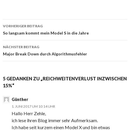
Beitrags-
VORHERIGER BEITRAG
Navigation
So langsam kommt mein Model S in die Jahre
NÄCHSTER BEITRAG
Major Break Down durch Algorithmusfehler
5 GEDANKEN ZU „REICHWEITENVERLUST INZWISCHEN
15%“
Günther
1. JUNI 2017 UM 10:14 UHR
Hallo Herr Zehle,
ich lese ihren Blog immer sehr Aufmerksam.
Ich habe seit kurzem einen Model X und bin etwas