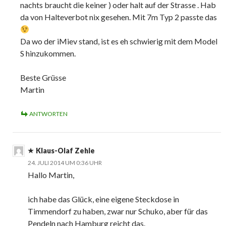
nachts braucht die keiner ) oder halt auf der Strasse . Hab
da von Halteverbot nix gesehen. Mit 7m Typ 2 passte das
Da wo der iMiev stand, ist es eh schwierig mit dem Model
S hinzukommen.
Beste Grüsse
Martin
ANTWORTEN
Klaus-Olaf Zehle
24. JULI 2014 UM 0:36 UHR
Hallo Martin,
ich habe das Glück, eine eigene Steckdose in
Timmendorf zu haben, zwar nur Schuko, aber für das
Pendeln nach Hamburg reicht das.