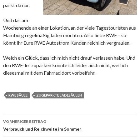
parkt da nur.
Und das am
Wochenende an einer Lokation, an der viele Tagestouristen aus
Hamburg regelmäßig laden möchten. Also liebe RWE – so
könnt Ihr Eure RWE Autostrom Kunden reichlich vergraulen.
Welch ein Glück, dass ich mich nicht drauf verlassen habe. Und
den RWE-ler zuparken konnte ich leider auch nicht, weil ich
diesesmal mit dem Fahrrad dort vorbeifuhr.
RWE SÄULE
ZUGEPARKTE LADESÄULEN
Beitrags-
VORHERIGER BEITRAG
Navigation
Verbrauch und Reichweite im Sommer