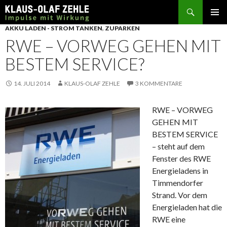
Suchen
SPRINGE
AKKU LADEN - STROM TANKEN
,
ZUPARKEN
ZUM
RWE – VORWEG GEHEN MIT
INHALT
BESTEM SERVICE?
14. JULI 2014
KLAUS-OLAF ZEHLE
3 KOMMENTARE
RWE – VORWEG
GEHEN MIT
BESTEM SERVICE
– steht auf dem
Fenster des RWE
Energieladens in
Timmendorfer
Strand. Vor dem
Energieladen hat die
RWE eine