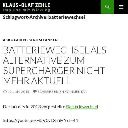
Suchen
SPRINGE
Schlagwort-Archive: batteriewechsel
ZUM
INHALT
AKKU LADEN - STROM TANKEN
BATTERIEWECHSEL ALS
ALTERNATIVE ZUM
SUPERCHARGER NICHT
MEHR AKTUELL
12. JUNI 2015
SCHREIBE EINEN KOMMENTAR
Der bereits in 2013 vorgestellte
Batteriewechsel
https://youtu.be/H5V0vL3nnHY?t=44