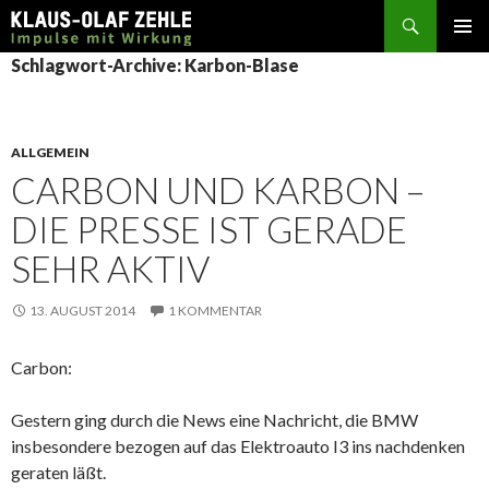
Suchen
SPRINGE
Schlagwort-Archive: Karbon-Blase
ZUM
INHALT
ALLGEMEIN
CARBON UND KARBON –
DIE PRESSE IST GERADE
SEHR AKTIV
13. AUGUST 2014
1 KOMMENTAR
Carbon:
Gestern ging durch die News eine Nachricht, die BMW
insbesondere bezogen auf das Elektroauto I3 ins nachdenken
geraten läßt.