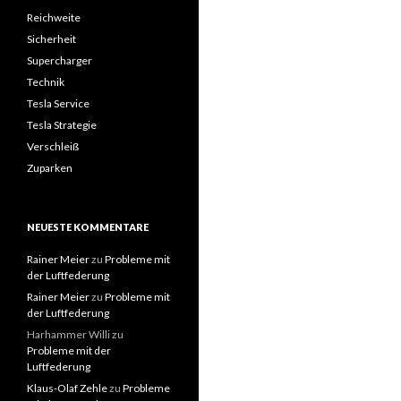
Reichweite
Sicherheit
Supercharger
Technik
Tesla Service
Tesla Strategie
Verschleiß
Zuparken
NEUESTE KOMMENTARE
Rainer Meier
zu
Probleme mit
der Luftfederung
Rainer Meier
zu
Probleme mit
der Luftfederung
Harhammer Willi
zu
Probleme mit der
Luftfederung
Klaus-Olaf Zehle
zu
Probleme