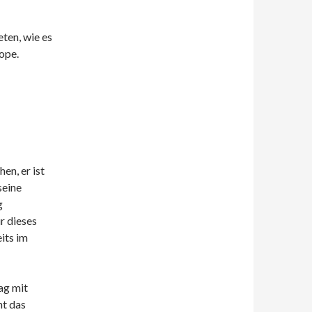
eten, wie es
ope.
en, er ist
seine
g
r dieses
its im
ag mit
ht das