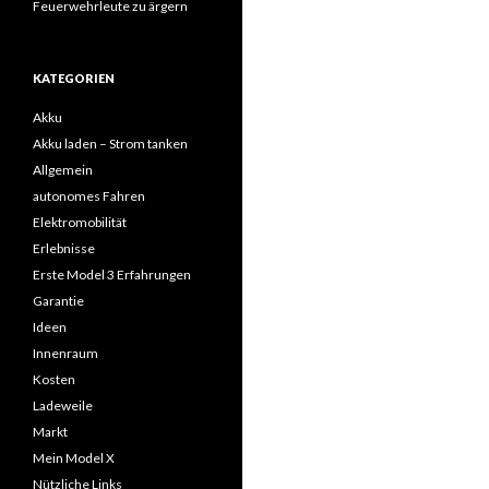
Feuerwehrleute zu ärgern
KATEGORIEN
Akku
Akku laden – Strom tanken
Allgemein
autonomes Fahren
Elektromobilität
Erlebnisse
Erste Model 3 Erfahrungen
Garantie
Ideen
Innenraum
Kosten
Ladeweile
Markt
Mein Model X
Nützliche Links