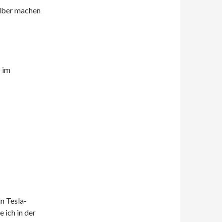
elber machen
 im
in Tesla-
 ich in der