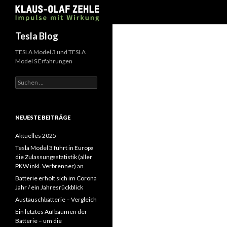
Suchen
Tesla Blog
TESLA Model 3 und TESLA
Model S Erfahrungen
Suchen
nach:
NEUESTE BEITRÄGE
Aktuelles 2025
Tesla Model 3 führt in Europa
die Zulassungsstatistik (aller
PKW inkl. Verbrenner) an
Batterie erholt sich im Corona
Jahr / ein Jahresrückblick
Austauschbatterie – Vergleich
Ein letztes Aufbäumen der
Batterie – um die