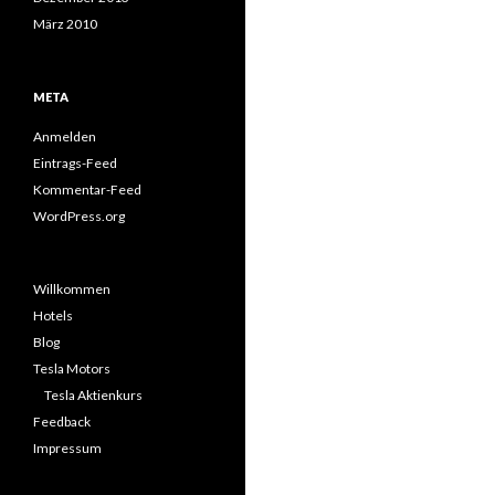
März 2010
META
Anmelden
Eintrags-Feed
Kommentar-Feed
WordPress.org
Willkommen
Hotels
Blog
Tesla Motors
Tesla Aktienkurs
Feedback
Impressum