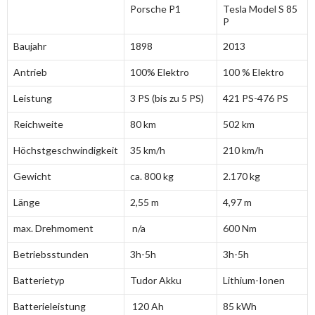
Porsche P1
Tesla Model S 85
P
Baujahr
1898
2013
Antrieb
100% Elektro
100 % Elektro
Leistung
3 PS (bis zu 5 PS)
421 PS-476 PS
Reichweite
80 km
502 km
Höchstgeschwindigkeit
35 km/h
210 km/h
Gewicht
ca. 800 kg
2.170 kg
Länge
2,55 m
4,97 m
max. Drehmoment
n/a
600 Nm
Betriebsstunden
3h-5h
3h-5h
Batterietyp
Tudor Akku
Lithium-Ionen
Batterieleistung
120 Ah
85 kWh