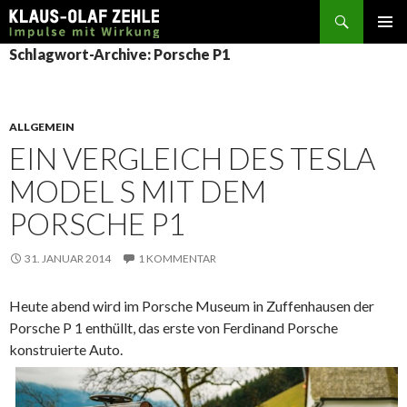
Suchen
SPRINGE
Schlagwort-Archive: Porsche P1
ZUM
INHALT
ALLGEMEIN
EIN VERGLEICH DES TESLA
MODEL S MIT DEM
PORSCHE P1
31. JANUAR 2014
1 KOMMENTAR
Heute abend wird im Porsche Museum in Zuffenhausen der
Porsche P 1 enthüllt, das erste von Ferdinand Porsche
konstruierte Auto.