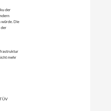
kku der
ondern
 würde. Die
 der
frastruktur
nicht mehr
m TÜV