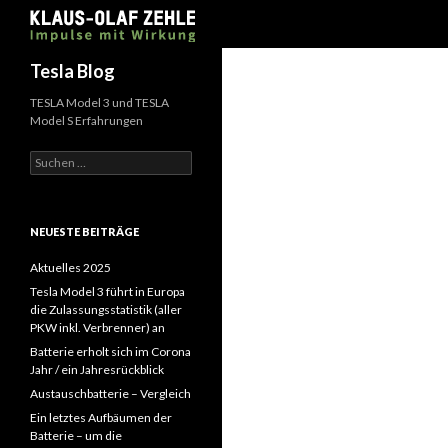
Suchen
Tesla Blog
TESLA Model 3 und TESLA
Model S Erfahrungen
Suchen
nach:
NEUESTE BEITRÄGE
Aktuelles 2025
Tesla Model 3 führt in Europa
die Zulassungsstatistik (aller
PKW inkl. Verbrenner) an
Batterie erholt sich im Corona
Jahr / ein Jahresrückblick
Austauschbatterie – Vergleich
Ein letztes Aufbäumen der
Batterie – um die