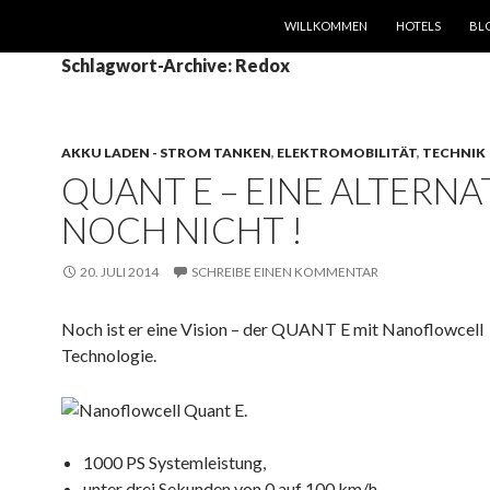
SPRINGE ZUM INHALT
WILLKOMMEN
HOTELS
BL
Schlagwort-Archive: Redox
AKKU LADEN - STROM TANKEN
,
ELEKTROMOBILITÄT
,
TECHNIK
QUANT E – EINE ALTERNA
NOCH NICHT !
20. JULI 2014
SCHREIBE EINEN KOMMENTAR
Noch ist er eine Vision – der QUANT E mit Nanoflowcell
Technologie.
1000 PS Systemleistung,
unter drei Sekunden von 0 auf 100 km/h