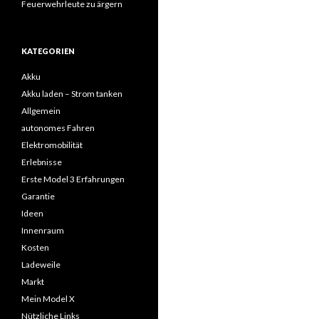
Feuerwehrleute zu ärgern
KATEGORIEN
Akku
Akku laden – Strom tanken
Allgemein
autonomes Fahren
Elektromobilität
Erlebnisse
Erste Model 3 Erfahrungen
Garantie
Ideen
Innenraum
Kosten
Ladeweile
Markt
Mein Model X
Nützliche Links