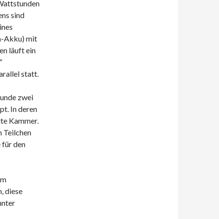
Wattstunden
ns sind
ines
n-Akku) mit
n läuft ein
“
allel statt.
runde zwei
pt. In deren
ilte Kammer.
 Teilchen
 für den
em
, diese
nnter