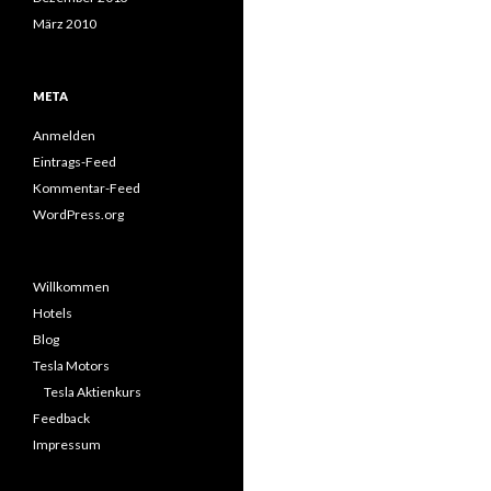
März 2010
META
Anmelden
Eintrags-Feed
Kommentar-Feed
WordPress.org
Willkommen
Hotels
Blog
Tesla Motors
Tesla Aktienkurs
Feedback
Impressum