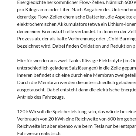
Energiedichte herkömmlicher Flow-Zellen. Nämlich 600 
pro Kilogramm oder Liter. Nach Angaben des Unternehme
derartige Flow-Zellen chemische Batterien, die Aspekte e
elektrochemischen Akkumulators (etwa ein Lithium-Ione
denen einer Brennstoffzelle verbindet. Im Inneren der Zelle
Prozess ab, der als kalte Verbrennung oder „Cold Burning
bezeichnet wird. Dabei finden Oxidation und Reduktion par
Hierfür werden aus zwei Tanks flüssige Elektrolyte (im G
unterschiedlich geladene Salzlösungen) in die Zelle gepum
Inneren befindet sich eine durch eine Membran zweigete
Durch die Membran werden die unterschiedlich geladenen
ausgetauscht. Dabei entsteht dann die elektrische Energie
Antrieb des Fahrzeugs.
120 kWh soll die Speicherleistung sein, das würde bei ein
Verbrauch von 20 kWh eine Reichweite von 600 km geben
Reichweite ist aber ebenso wie beim Tesla nur bei entspa
Fahrweise realistisch.