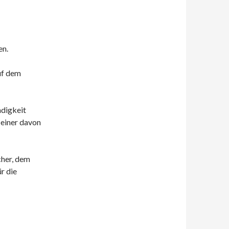
en.
uf dem
ndigkeit
 einer davon
her, dem
r die