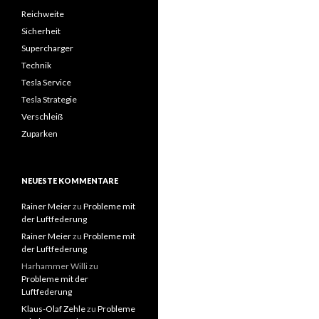
Reichweite
Sicherheit
Supercharger
Technik
Tesla Service
Tesla Strategie
Verschleiß
Zuparken
NEUESTE KOMMENTARE
Rainer Meier
zu
Probleme mit
der Luftfederung
Rainer Meier
zu
Probleme mit
der Luftfederung
Harhammer Willi
zu
Probleme mit der
Luftfederung
Klaus-Olaf Zehle
zu
Probleme