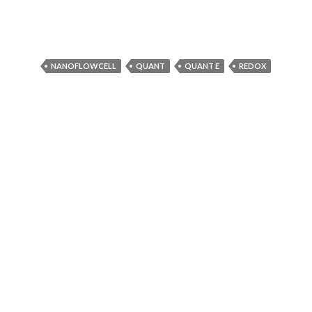
NANOFLOWCELL
QUANT
QUANT E
REDOX