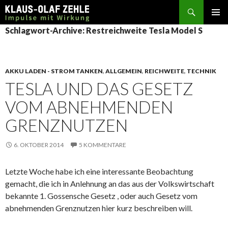
Suchen
SPRINGE
Schlagwort-Archive: Restreichweite Tesla Model S
ZUM
INHALT
AKKU LADEN - STROM TANKEN
,
ALLGEMEIN
,
REICHWEITE
,
TECHNIK
TESLA UND DAS GESETZ
VOM ABNEHMENDEN
GRENZNUTZEN
6. OKTOBER 2014
5 KOMMENTARE
Letzte Woche habe ich eine interessante Beobachtung
gemacht, die ich in Anlehnung an das aus der Volkswirtschaft
bekannte 1. Gossensche Gesetz , oder auch Gesetz vom
abnehmenden Grenznutzen hier kurz beschreiben will.