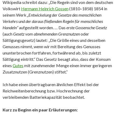
Wikipedia schreibt dazu: „Die Regeln sind von dem deutschen
Volkswirt
Hermann Heinrich Gossen
(1810–1858) 1854 in
seinem Werk
„Entwickelung der Gesetze des menschlichen
Verkehrs und der daraus fließenden Regeln für menschliches
Handeln“
aufgestellt worden. … Das
erste Gossensche Gesetz
(auch
Gesetz vom abnehmenden Grenznutzen
oder
Sättigungsgesetz) lautet: „Die Größe eines und desselben
Genusses nimmt, wenn wir mit Bereitung des Genusses
ununterbrochen fortfahren, fortwährend ab, bis zuletzt
Sättigung eintritt.“ Das Gesetz besagt also, dass der Konsum
eines
Gutes
mit zunehmender Menge einen immer geringeren
Zusatznutzen (Grenznutzen) stiftet.“
Ich habe einen übertragbaren ähnlichen Effekt bei der
Reichweitenberechnung bzw. Hochrechnung der
verbleibenden Batteriekapazität beobachtet.
Kurz zu Beginn ein paar Erläuterungen: