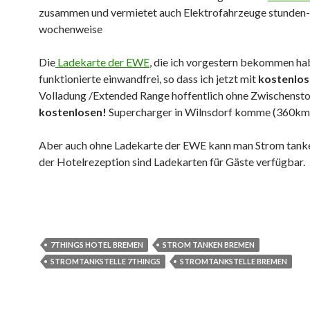
zusammen und vermietet auch Elektrofahrzeuge stunden-,
wochenweise
Die
Ladekarte der EWE
, die ich vorgestern bekommen ha
funktionierte einwandfrei, so dass ich jetzt mit
kostenlos
Volladung /Extended Range hoffentlich ohne Zwischenst
kostenlosen!
Supercharger in Wilnsdorf komme (360km
Aber auch ohne Ladekarte der EWE kann man Strom tanke
der Hotelrezeption sind Ladekarten für Gäste verfügbar.
7THINGS HOTEL BREMEN
STROM TANKEN BREMEN
STROMTANKSTELLE 7THINGS
STROMTANKSTELLE BREMEN