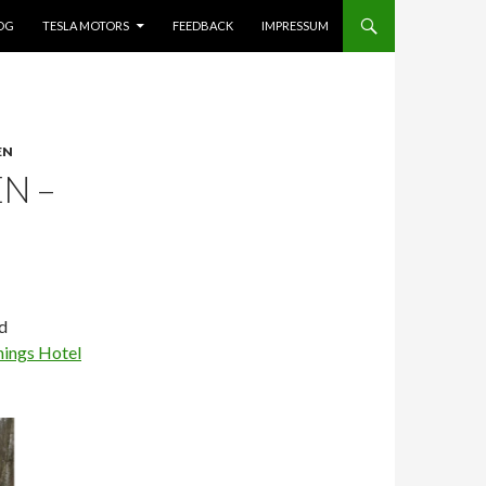
OG
TESLA MOTORS
FEEDBACK
IMPRESSUM
EN
N –
d
ings Hotel