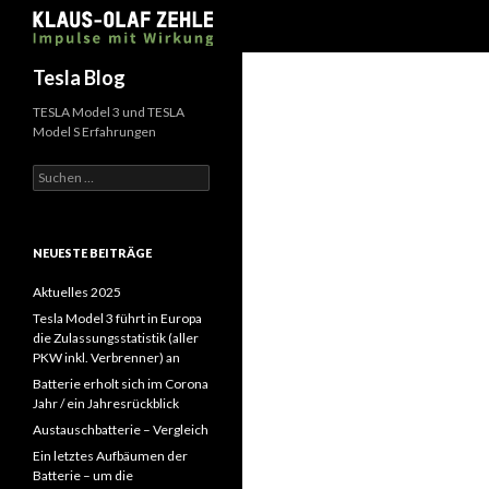
Suchen
Tesla Blog
TESLA Model 3 und TESLA
Model S Erfahrungen
Suchen
nach:
NEUESTE BEITRÄGE
Aktuelles 2025
Tesla Model 3 führt in Europa
die Zulassungsstatistik (aller
PKW inkl. Verbrenner) an
Batterie erholt sich im Corona
Jahr / ein Jahresrückblick
Austauschbatterie – Vergleich
Ein letztes Aufbäumen der
Batterie – um die