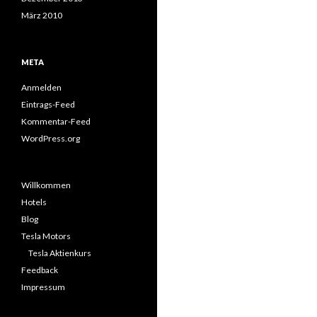
März 2010
META
Anmelden
Eintrags-Feed
Kommentar-Feed
WordPress.org
Willkommen
Hotels
Blog
Tesla Motors
Tesla Aktienkurs
Feedback
Impressum