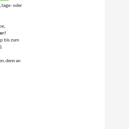
 tage- oder
be,
er!
op bis zum
).
n, denn an