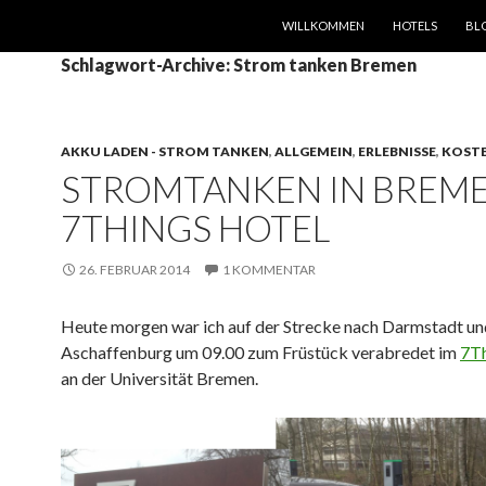
SPRINGE ZUM INHALT
WILLKOMMEN
HOTELS
BL
Schlagwort-Archive: Strom tanken Bremen
AKKU LADEN - STROM TANKEN
,
ALLGEMEIN
,
ERLEBNISSE
,
KOST
STROMTANKEN IN BREME
7THINGS HOTEL
26. FEBRUAR 2014
1 KOMMENTAR
Heute morgen war ich auf der Strecke nach Darmstadt un
Aschaffenburg um 09.00 zum Früstück verabredet im
7Th
an der Universität Bremen.