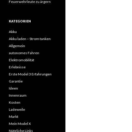
Feuerwehrleute zu ärgern
KATEGORIEN
Akku
Akku laden – Strom tanken
Allgemein
autonomes Fahren
Elektromobilität
Erlebnisse
Erste Model 3 Erfahrungen
Garantie
Ideen
Innenraum
Kosten
Ladeweile
Markt
Mein Model X
Nützliche Links