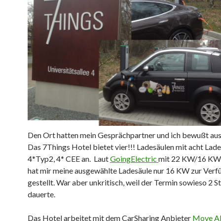
Den Ort hatten mein Gesprächpartner und ich bewußt au
Das 7Things Hotel bietet vier!!! Ladesäulen mit acht Lad
4*Typ2, 4* CEE an. Laut
GoingElectric
mit 22 KW/16 KW, 
hat mir meine ausgewählte Ladesäule nur 16 KW zur Verf
gestellt. War aber unkritisch, weil der Termin sowieso 2 
dauerte.
Das Hotel arbeitet mit dem CarSharing Anbieter
Move A