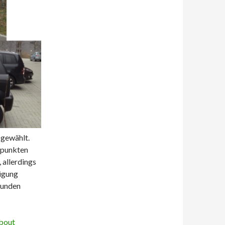
sgewählt.
epunkten
allerdings
ügung
Stunden
bout