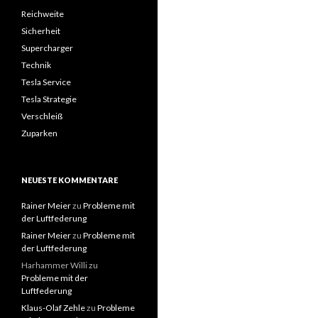
Reichweite
Sicherheit
Supercharger
Technik
Tesla Service
Tesla Strategie
Verschleiß
Zuparken
NEUESTE KOMMENTARE
Rainer Meier
zu
Probleme mit
der Luftfederung
Rainer Meier
zu
Probleme mit
der Luftfederung
Harhammer Willi
zu
Probleme mit der
Luftfederung
Klaus-Olaf Zehle
zu
Probleme