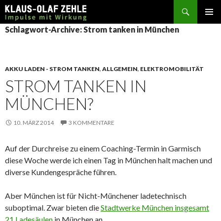
Suchen
SPRINGE
Schlagwort-Archive: Strom tanken in München
ZUM
INHALT
AKKU LADEN - STROM TANKEN
,
ALLGEMEIN
,
ELEKTROMOBILITÄT
STROM TANKEN IN
MÜNCHEN?
10. MÄRZ 2014
3 KOMMENTARE
Auf der Durchreise zu einem Coaching-Termin in Garmisch
diese Woche werde ich einen Tag in München halt machen und
diverse Kundengespräche führen.
Aber München ist für Nicht-Münchener ladetechnisch
suboptimal. Zwar bieten die
Stadtwerke München insgesamt
21 Ladesäulen
in München an