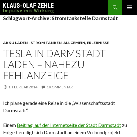
Suchen
SPRINGE
Schlagwort-Archive: Stromtankstelle Darmstadt
ZUM
INHALT
AKKU LADEN - STROM TANKEN
,
ALLGEMEIN
,
ERLEBNISSE
TESLA IN DARMSTADT
LADEN – NAHEZU
FEHLANZEIGE
1. FEBRUAR 2014
1 KOMMENTAR
Ich plane gerade eine Reise in die „Wissenschaftsstadt
Darmstadt“.
Einem
Beitrag auf der Internetseite der Stadt Darmstadt
zu
Folge beteiligt sich Darmstadt an einem Verbundprojekt