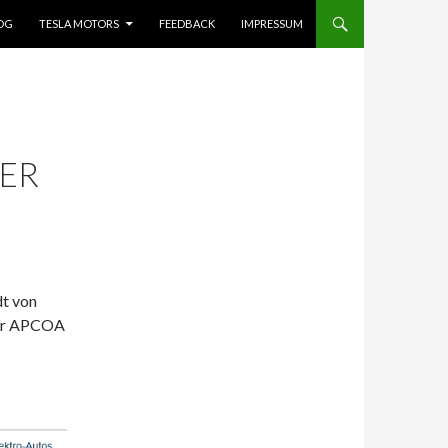
OG
TESLA MOTORS
FEEDBACK
IMPRESSUM
DER
dt von
ber APCOA