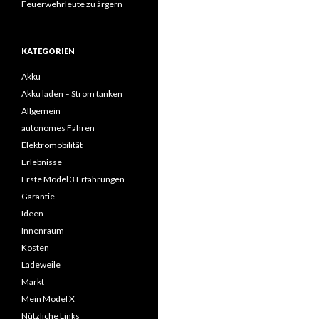
Feuerwehrleute zu ärgern
KATEGORIEN
Akku
Akku laden – Strom tanken
Allgemein
autonomes Fahren
Elektromobilität
Erlebnisse
Erste Model 3 Erfahrungen
Garantie
Ideen
Innenraum
Kosten
Ladeweile
Markt
Mein Model X
Nützliche Links