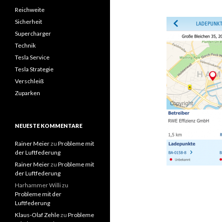
Reichweite
Sicherheit
Supercharger
Technik
Tesla Service
Tesla Strategie
Verschleiß
Zuparken
NEUESTE KOMMENTARE
Rainer Meier
zu
Probleme mit
der Luftfederung
Rainer Meier
zu
Probleme mit
der Luftfederung
Harhammer Willi
zu
Probleme mit der
Luftfederung
Klaus-Olaf Zehle
zu
Probleme