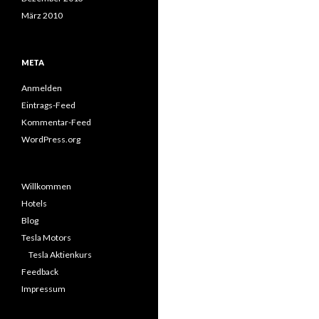
März 2010
META
Anmelden
Eintrags-Feed
Kommentar-Feed
WordPress.org
Willkommen
Hotels
Blog
Tesla Motors
Tesla Aktienkurs
Feedback
Impressum