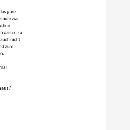
 das ganz
esäule war
otline
ch darum zu
auch nicht
Und zum
n.
nmal
haus.“