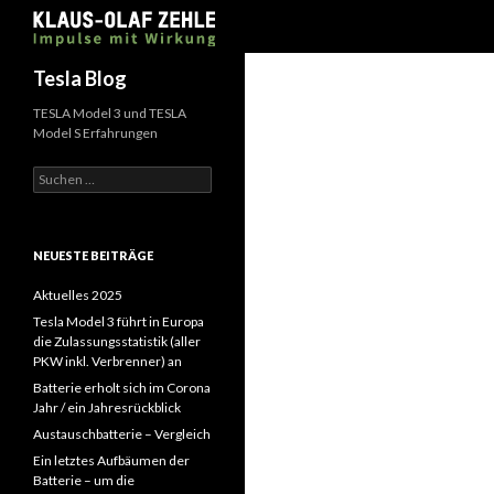
Suchen
Tesla Blog
TESLA Model 3 und TESLA
Model S Erfahrungen
Suchen
nach:
NEUESTE BEITRÄGE
Aktuelles 2025
Tesla Model 3 führt in Europa
die Zulassungsstatistik (aller
PKW inkl. Verbrenner) an
Batterie erholt sich im Corona
Jahr / ein Jahresrückblick
Austauschbatterie – Vergleich
Ein letztes Aufbäumen der
Batterie – um die