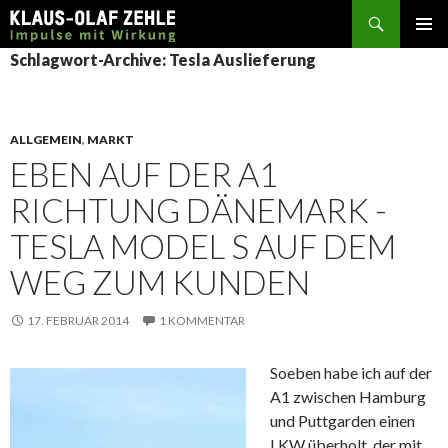
Suchen
SPRINGE
Schlagwort-Archive: Tesla Auslieferung
ZUM
INHALT
ALLGEMEIN
,
MARKT
EBEN AUF DER A1
RICHTUNG DÄNEMARK -
TESLA MODEL S AUF DEM
WEG ZUM KUNDEN
17. FEBRUAR 2014
1 KOMMENTAR
Soeben habe ich auf der
A1 zwischen Hamburg
und Puttgarden einen
LKW überholt, der mit