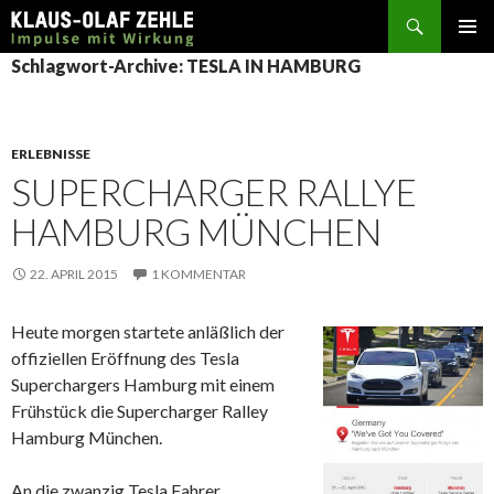
Suchen
SPRINGE
Schlagwort-Archive: TESLA IN HAMBURG
ZUM
INHALT
ERLEBNISSE
SUPERCHARGER RALLYE
HAMBURG MÜNCHEN
22. APRIL 2015
1 KOMMENTAR
Heute morgen startete anläßlich der
offiziellen Eröffnung des Tesla
Superchargers Hamburg mit einem
Frühstück die Supercharger Ralley
Hamburg München.
An die zwanzig Tesla Fahrer