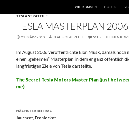
SPRINGE ZUM INHALT
WILLKOMMEN
HOTELS
BL
TESLA STRATEGIE
TESLA MASTERPLAN 2006
21. MÄRZ 2010
KLAUS-OLAF ZEHLE
SCHREIBE EINEN KO
Im August 2006 veröffentlichte Elon Musk, damals noch 
einen „geheimen“ Masterplan, in dem er ganz öffentlich di
langfristigen Ziele von Tesla darstellte.
The Secret Tesla Motors Master Plan (just betwee
me)
Beitrags-
NÄCHSTER BEITRAG
Navigation
Jauchzet, Frohlocket