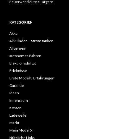
Feuerwehrleute zu ärgern
KATEGORIEN
Akku
Akku laden – Strom tanken
Allgemein
autonomes Fahren
Elektromobilität
Erlebnisse
Erste Model 3 Erfahrungen
Garantie
Ideen
Innenraum
Kosten
Ladeweile
Markt
Mein Model X
Nützliche Links