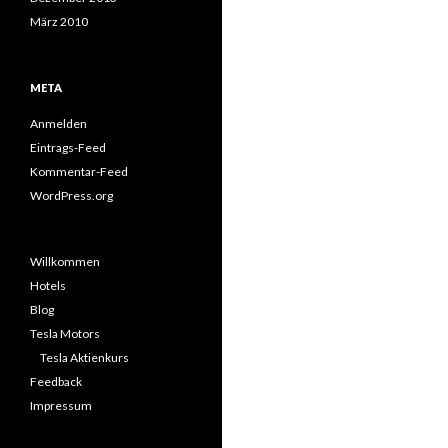
März 2010
META
Anmelden
Eintrags-Feed
Kommentar-Feed
WordPress.org
Willkommen
Hotels
Blog
Tesla Motors
Tesla Aktienkurs
Feedback
Impressum