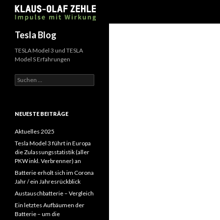
Suchen
Tesla Blog
TESLA Model 3 und TESLA
Model S Erfahrungen
Suchen
nach:
NEUESTE BEITRÄGE
Aktuelles 2025
Tesla Model 3 führt in Europa
die Zulassungsstatistik (aller
PKW inkl. Verbrenner) an
Batterie erholt sich im Corona
Jahr / ein Jahresrückblick
Austauschbatterie – Vergleich
Ein letztes Aufbäumen der
Batterie – um die