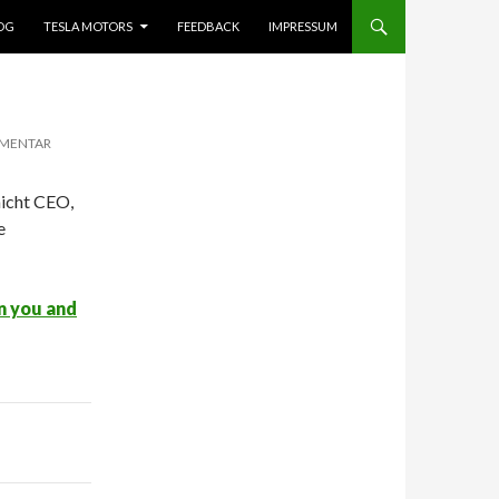
OG
TESLA MOTORS
FEEDBACK
IMPRESSUM
MMENTAR
nicht CEO,
e
n you and