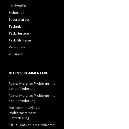
Reichweite
Sicherheit
Supercharger
Technik
Tesla Service
Tesla Strategie
Verschleiß
Zuparken
NEUESTE KOMMENTARE
Rainer Meier
zu
Probleme mit
der Luftfederung
Rainer Meier
zu
Probleme mit
der Luftfederung
Harhammer Willi
zu
Probleme mit der
Luftfederung
Klaus-Olaf Zehle
zu
Probleme