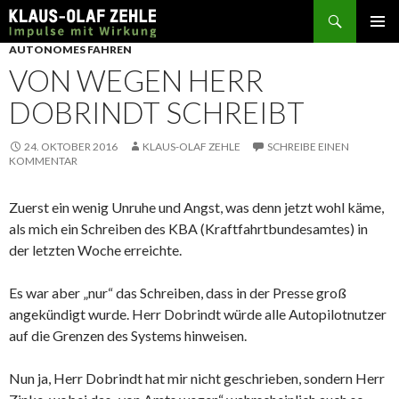
Suchen
SPRINGE
AUTONOMES FAHREN
ZUM
VON WEGEN HERR
INHALT
DOBRINDT SCHREIBT
24. OKTOBER 2016
KLAUS-OLAF ZEHLE
SCHREIBE EINEN
KOMMENTAR
Zuerst ein wenig Unruhe und Angst, was denn jetzt wohl käme,
als mich ein Schreiben des KBA (Kraftfahrtbundesamtes) in
der letzten Woche erreichte.
Es war aber „nur“ das Schreiben, dass in der Presse groß
angekündigt wurde. Herr Dobrindt würde alle Autopilotnutzer
auf die Grenzen des Systems hinweisen.
Nun ja, Herr Dobrindt hat mir nicht geschrieben, sondern Herr