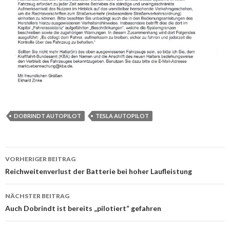
DOBRINDT AUTOPILOT
TESLA AUTOPILOT
Beitrags-
VORHERIGER BEITRAG
Navigation
Reichweitenverlust der Batterie bei hoher Laufleistung
NÄCHSTER BEITRAG
Auch Dobrindt ist bereits „pilotiert“ gefahren