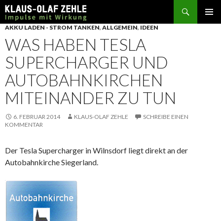
Suchen
SPRINGE
AKKU LADEN - STROM TANKEN
,
ALLGEMEIN
,
IDEEN
ZUM
WAS HABEN TESLA
INHALT
SUPERCHARGER UND
AUTOBAHNKIRCHEN
MITEINANDER ZU TUN
6. FEBRUAR 2014
KLAUS-OLAF ZEHLE
SCHREIBE EINEN
KOMMENTAR
Der Tesla Supercharger in Wilnsdorf liegt direkt an der
Autobahnkirche Siegerland.