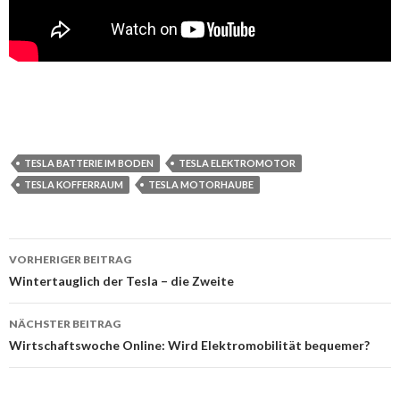
TESLA BATTERIE IM BODEN
TESLA ELEKTROMOTOR
TESLA KOFFERRAUM
TESLA MOTORHAUBE
Beitrags-
VORHERIGER BEITRAG
Navigation
Wintertauglich der Tesla – die Zweite
NÄCHSTER BEITRAG
Wirtschaftswoche Online: Wird Elektromobilität bequemer?