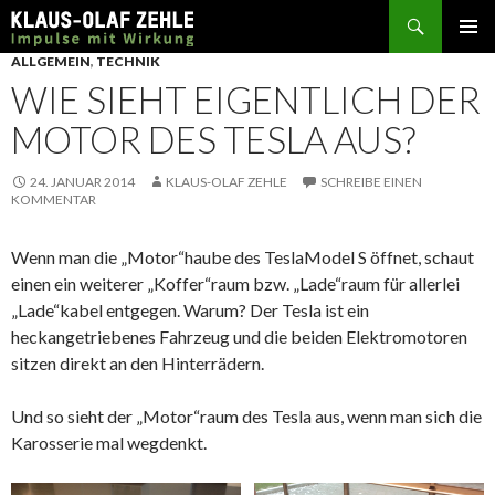
Suchen
SPRINGE
ALLGEMEIN
,
TECHNIK
ZUM
WIE SIEHT EIGENTLICH DER
INHALT
MOTOR DES TESLA AUS?
24. JANUAR 2014
KLAUS-OLAF ZEHLE
SCHREIBE EINEN
KOMMENTAR
Wenn man die „Motor“haube des TeslaModel S öffnet, schaut
einen ein weiterer „Koffer“raum bzw. „Lade“raum für allerlei
„Lade“kabel entgegen. Warum? Der Tesla ist ein
heckangetriebenes Fahrzeug und die beiden Elektromotoren
sitzen direkt an den Hinterrädern.
Und so sieht der „Motor“raum des Tesla aus, wenn man sich die
Karosserie mal wegdenkt.