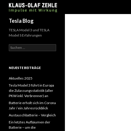
Suchen
Tesla Blog
TESLA Model 3 und TESLA
Model S Erfahrungen
Suchen
nach:
NEUESTE BEITRÄGE
Aktuelles 2025
Tesla Model 3 führt in Europa
die Zulassungsstatistik (aller
PKW inkl. Verbrenner) an
Batterie erholt sich im Corona
Jahr / ein Jahresrückblick
Austauschbatterie – Vergleich
Ein letztes Aufbäumen der
Batterie – um die