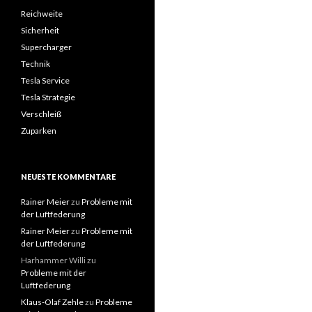
Reichweite
Sicherheit
Supercharger
Technik
Tesla Service
Tesla Strategie
Verschleiß
Zuparken
NEUESTE KOMMENTARE
Rainer Meier
zu
Probleme mit
der Luftfederung
Rainer Meier
zu
Probleme mit
der Luftfederung
Harhammer Willi
zu
Probleme mit der
Luftfederung
Klaus-Olaf Zehle
zu
Probleme