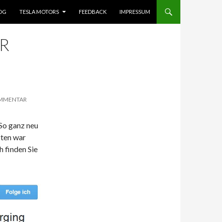
OG
TESLA MOTORS
FEEDBACK
IMPRESSUM
R
OMMENTAR
 So ganz neu
sten war
h finden Sie