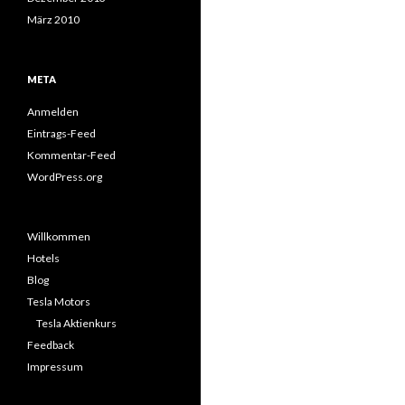
März 2010
META
Anmelden
Eintrags-Feed
Kommentar-Feed
WordPress.org
Willkommen
Hotels
Blog
Tesla Motors
Tesla Aktienkurs
Feedback
Impressum