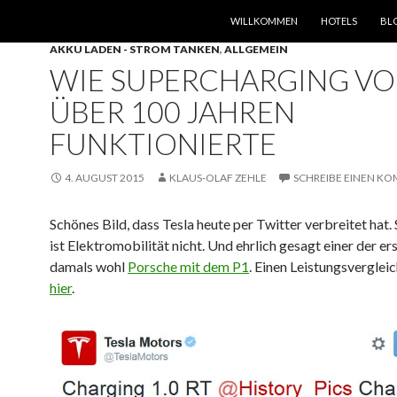
SPRINGE ZUM INHALT
WILLKOMMEN
HOTELS
BL
AKKU LADEN - STROM TANKEN
,
ALLGEMEIN
WIE SUPERCHARGING VO
ÜBER 100 JAHREN
FUNKTIONIERTE
4. AUGUST 2015
KLAUS-OLAF ZEHLE
SCHREIBE EINEN K
Schönes Bild, dass Tesla heute per Twitter verbreitet hat.
ist Elektromobilität nicht. Und ehrlich gesagt einer der er
damals wohl
Porsche mit dem P1
. Einen Leistungsvergleic
hier
.