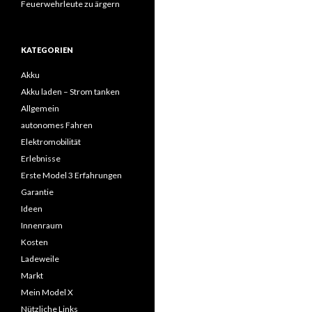
Feuerwehrleute zu ärgern
KATEGORIEN
Akku
Akku laden – Strom tanken
Allgemein
autonomes Fahren
Elektromobilität
Erlebnisse
Erste Model 3 Erfahrungen
Garantie
Ideen
Innenraum
Kosten
Ladeweile
Markt
Mein Model X
Nützliche Links