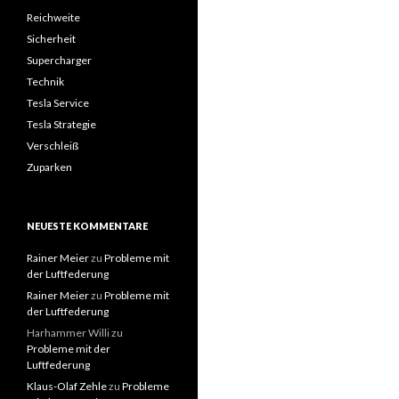
Reichweite
Sicherheit
Supercharger
Technik
Tesla Service
Tesla Strategie
Verschleiß
Zuparken
NEUESTE KOMMENTARE
Rainer Meier
zu
Probleme mit
der Luftfederung
Rainer Meier
zu
Probleme mit
der Luftfederung
Harhammer Willi
zu
Probleme mit der
Luftfederung
Klaus-Olaf Zehle
zu
Probleme