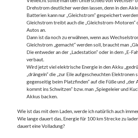
Vielleicht sollte man den Unterschied von Wechsel- o
Drehstrom deutlicher werden lassen, denn in den Akk
Batterien kann nur „Gleichstrom“ gespeichert werden
Gleichstrom treibt auch die „Gleichstrom-Motoren“ d
Autos an.
Dann ist da noch zu erwähnen, wenn aus Wechselstr
Gleichstrom „gemacht“ werden soll, braucht man „Gle
Die entweder an der „Ladestation“ oder in dem „E-Fa
verbaut.
Wird jetzt viel elektrische Energie in den Akku „gedrü
„drängeln“ die „zur Eile aufgescheuchten Elektronen s
gegenseitig beim Platzfinden“ auf die Füße und „der
kommt ins Schwitzen“ bzw. man „Spiegeleier und Kuc
Akkus backen.
Wie ist das mit dem Laden, werde ich natürlich auch immer
Wie lange dauert das, Energie für 100 km Strecke zu lade
dauert eine Volladung?