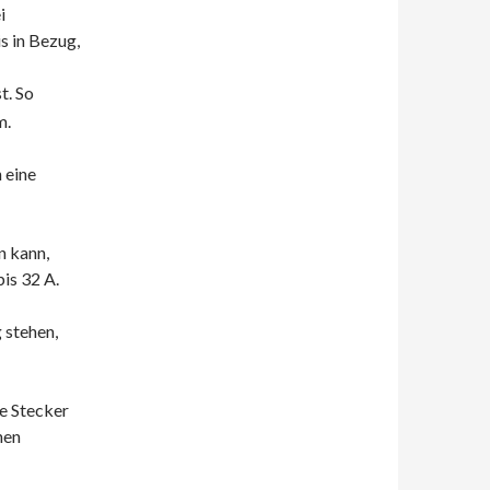
i
s in Bezug,
t. So
m.
 eine
 kann,
is 32 A.
 stehen,
he Stecker
hen