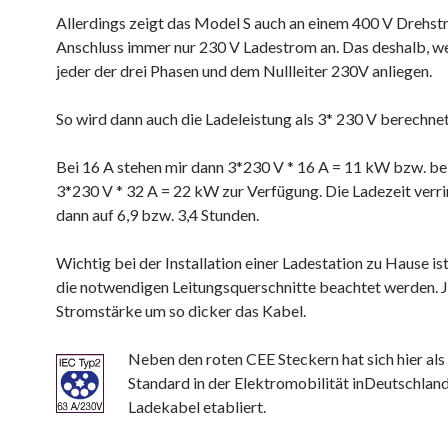
Allerdings zeigt das Model S auch an einem 400 V Drehs
Anschluss immer nur 230 V Ladestrom an. Das deshalb, we
jeder der drei Phasen und dem Nullleiter 230V anliegen.
So wird dann auch die Ladeleistung als 3* 230 V berechnet
Bei 16 A stehen mir dann 3*230 V * 16 A = 11 kW bzw. be
3*230 V * 32 A = 22 kW zur Verfügung. Die Ladezeit verri
dann auf 6,9 bzw. 3,4 Stunden.
Wichtig bei der Installation einer Ladestation zu Hause ist
die notwendigen Leitungsquerschnitte beachtet werden. J
Stromstärke um so dicker das Kabel.
Neben den roten CEE Steckern hat sich hier als
Standard in der Elektromobilität inDeutschlan
Ladekabel etabliert.