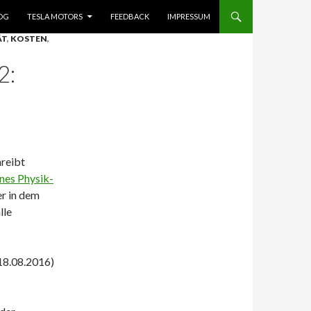
OG
TESLA MOTORS
FEEDBACK
IMPRESSUM
ÄT
,
KOSTEN
,
2:
hreibt
ines Physik-
er in dem
lle
(18.08.2016)