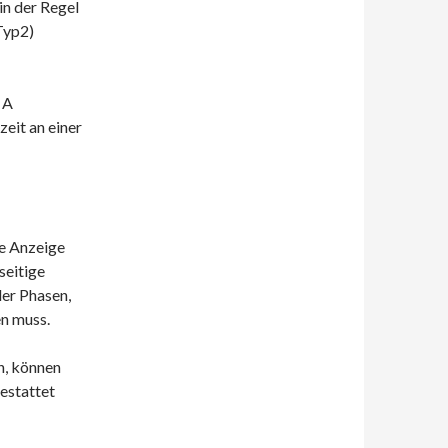
in der Regel
Typ2)
 A
zeit an einer
ie Anzeige
seitige
der Phasen,
en muss.
n, können
estattet