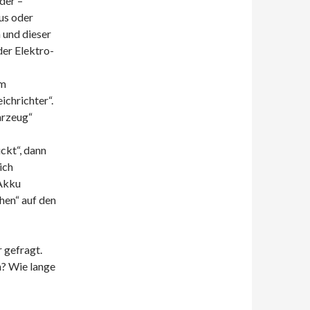
der –
us oder
 und dieser
er Elektro-
om
ichrichter“.
hrzeug“
ckt“, dann
ich
 Akku
hen“ auf den
 gefragt.
n? Wie lange