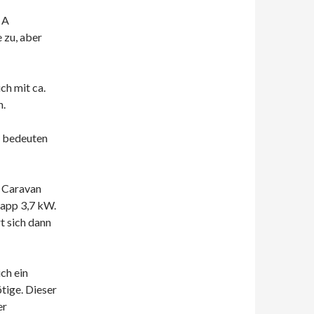
 A
 zu, aber
ch mit ca.
n.
) bedeuten
e Caravan
napp 3,7 kW.
t sich dann
ch ein
tige. Dieser
er