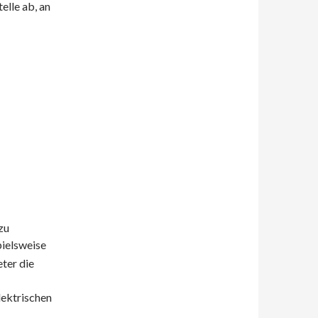
elle ab, an
zu
spielsweise
ter die
lektrischen