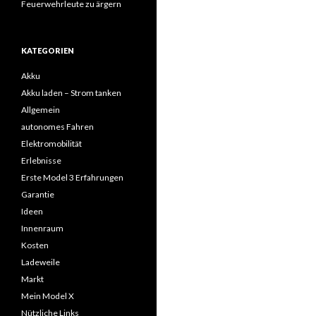
Feuerwehrleute zu ärgern
KATEGORIEN
Akku
Akku laden – Strom tanken
Allgemein
autonomes Fahren
Elektromobilität
Erlebnisse
Erste Model 3 Erfahrungen
Garantie
Ideen
Innenraum
Kosten
Ladeweile
Markt
Mein Model X
Nützliche Links