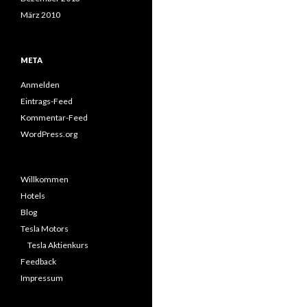
März 2010
META
Anmelden
Eintrags-Feed
Kommentar-Feed
WordPress.org
Willkommen
Hotels
Blog
Tesla Motors
Tesla Aktienkurs
Feedback
Impressum