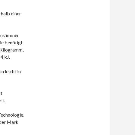
halb einer
 uns immer
ie benötigt
 Kilogramm,
4 kJ.
n leicht in
st
rt.
Technologie,
 der Mark