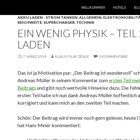
SPRINGE ZUM INHALT
WILLKOMMEN
HOTELS
BL
AKKU LADEN - STROM TANKEN
,
ALLGEMEIN
,
ELEKTROMOBILIT
REICHWEITE
,
SUPERCHARGER
,
TECHNIK
EIN WENIG PHYSIK – TEIL 
LADEN
7. MÄRZ 2014
KLAUS-OLAF ZEHLE
3 KOMMENTARE
Das ist ja Motivation pur: „Der Beitrag ist wundervoll“ sc
Andreas Müller in seinem Kommentar zum
ersten Teil me
Beitrags
und gibt noch wertvolle Hinweise dazu. Die Fehl
ersten Teil habe ich nun dank Andreas Müller hoffentlich a
korrigiert und kann mich an den zweiten Teil machen.
Schön: Der Beitrag wird immer noch gern gelesen, heute 
hat Hans Meier kommentiert: