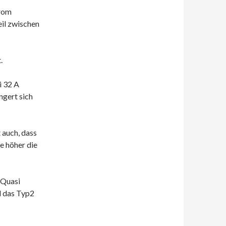
trom
il zwischen
.
i 32 A
ngert sich
 auch, dass
e höher die
 Quasi
d das Typ2