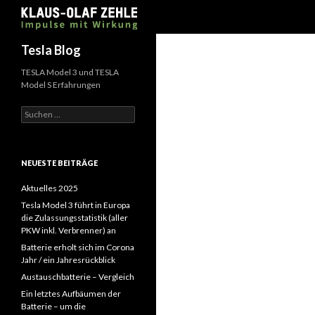
Suchen
Tesla Blog
TESLA Model 3 und TESLA
Model S Erfahrungen
Suchen
nach:
NEUESTE BEITRÄGE
Aktuelles 2025
Tesla Model 3 führt in Europa
die Zulassungsstatistik (aller
PKW inkl. Verbrenner) an
Batterie erholt sich im Corona
Jahr / ein Jahresrückblick
Austauschbatterie – Vergleich
Ein letztes Aufbäumen der
Batterie – um die