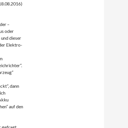
(18.08.2016)
der –
us oder
 und dieser
er Elektro-
om
ichrichter“.
hrzeug“
ckt“, dann
ich
 Akku
hen“ auf den
 gefragt.