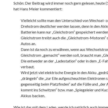
Schön: Der Beitrag wird immer noch gern gelesen, heute 
hat Hans Meier kommentiert:
Vielleicht sollte man den Unterschied von Wechsel- o
Drehstrom deutlicher werden lassen, denn in den Akk
Batterien kann nur „Gleichstrom“ gespeichert werden
Gleichstrom treibt auch die „Gleichstrom-Motoren“ d
Autos an.
Dann ist da noch zu erwähnen, wenn aus Wechselstr
Gleichstrom „gemacht“ werden soll, braucht man „Gle
Die entweder an der „Ladestation“ oder in dem „E-Fa
verbaut.
Wird jetzt viel elektrische Energie in den Akku „gedrü
„drängeln“ die „zur Eile aufgescheuchten Elektronen s
gegenseitig beim Platzfinden“ auf die Füße und „der
kommt ins Schwitzen“ bzw. man „Spiegeleier und Kuc
Akkus backen.
Wie ist das mit dem Laden, werde ich natürlich auch immer