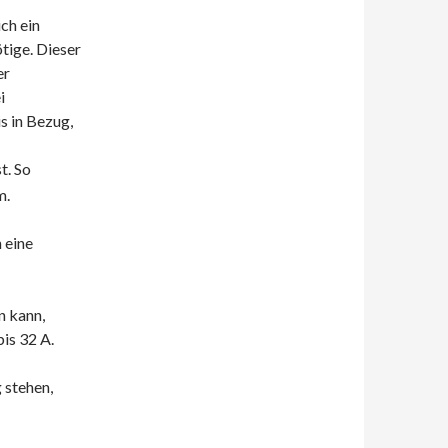
ch ein
tige. Dieser
er
i
s in Bezug,
t. So
m.
 eine
 kann,
is 32 A.
 stehen,