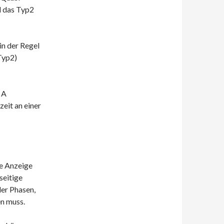
d das Typ2
in der Regel
Typ2)
 A
zeit an einer
ie Anzeige
seitige
der Phasen,
en muss.