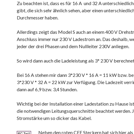
Zu beachten ist, dass es für 16 A und 32 A unterschiedlic
gibt, die sich sehr ähnlich sehen, aber einen unterschiedlic
Durchmesser haben.
Allerdings zeigt das Model S auch an einem 400 V Drehs
Anschluss immer nur 230 V Ladestrom an. Das deshalb, we
jeder der drei Phasen und dem Nullleiter 230V anliegen.
So wird dann auch die Ladeleistung als 3* 230 V berechnet
Bei 16 A stehen mir dann 3*230 V * 16 A = 11 kW bzw. be
3*230 V * 32 A = 22 kW zur Verfügung. Die Ladezeit verri
dann auf 6,9 bzw. 3,4 Stunden.
Wichtig bei der Installation einer Ladestation zu Hause ist
die notwendigen Leitungsquerschnitte beachtet werden. J
Stromstärke um so dicker das Kabel.
Neben den roten CEE Steckern hat sich hier als