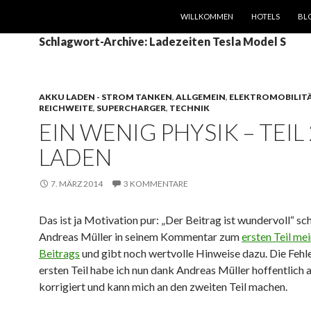
SPRINGE ZUM INHALT
WILLKOMMEN
HOTELS
BL
Schlagwort-Archive: Ladezeiten Tesla Model S
AKKU LADEN - STROM TANKEN
,
ALLGEMEIN
,
ELEKTROMOBILIT
REICHWEITE
,
SUPERCHARGER
,
TECHNIK
EIN WENIG PHYSIK – TEIL 
LADEN
7. MÄRZ 2014
3 KOMMENTARE
Das ist ja Motivation pur: „Der Beitrag ist wundervoll“ sc
Andreas Müller in seinem Kommentar zum
ersten Teil me
Beitrags
und gibt noch wertvolle Hinweise dazu. Die Fehl
ersten Teil habe ich nun dank Andreas Müller hoffentlich a
korrigiert und kann mich an den zweiten Teil machen.