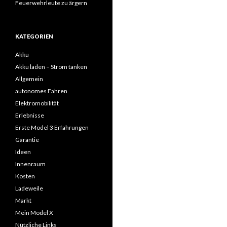
Feuerwehrleute zu ärgern
KATEGORIEN
Akku
Akku laden – Strom tanken
Allgemein
autonomes Fahren
Elektromobilität
Erlebnisse
Erste Model 3 Erfahrungen
Garantie
Ideen
Innenraum
Kosten
Ladeweile
Markt
Mein Model X
Nützliche Links