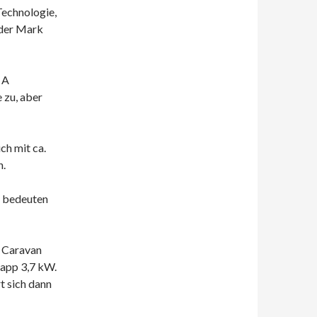
Technologie,
 der Mark
 A
 zu, aber
ch mit ca.
n.
) bedeuten
e Caravan
napp 3,7 kW.
t sich dann