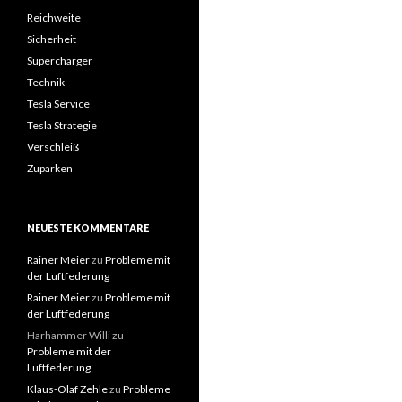
Reichweite
Sicherheit
Supercharger
Technik
Tesla Service
Tesla Strategie
Verschleiß
Zuparken
NEUESTE KOMMENTARE
Rainer Meier
zu
Probleme mit
der Luftfederung
Rainer Meier
zu
Probleme mit
der Luftfederung
Harhammer Willi
zu
Probleme mit der
Luftfederung
Klaus-Olaf Zehle
zu
Probleme