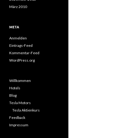
März 2010
META
Anmelden
Eintrags-Feed
Kommentar-Feed
WordPress.org
Willkommen
Hotels
Blog
Tesla Motors
Tesla Aktienkurs
Feedback
Impressum