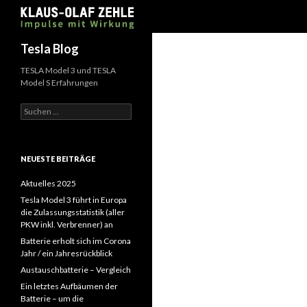
Suchen
Tesla Blog
TESLA Model 3 und TESLA
Model S Erfahrungen
Suchen
nach:
NEUESTE BEITRÄGE
Aktuelles 2025
Tesla Model 3 führt in Europa
die Zulassungsstatistik (aller
PKW inkl. Verbrenner) an
Batterie erholt sich im Corona
Jahr / ein Jahresrückblick
Austauschbatterie – Vergleich
Ein letztes Aufbäumen der
Batterie – um die