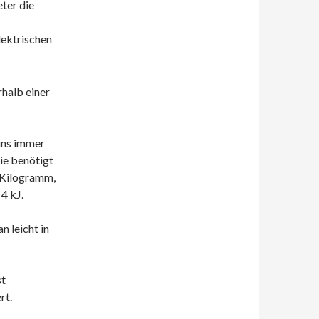
ter die
lektrischen
halb einer
 uns immer
ie benötigt
 Kilogramm,
4 kJ.
n leicht in
st
rt.