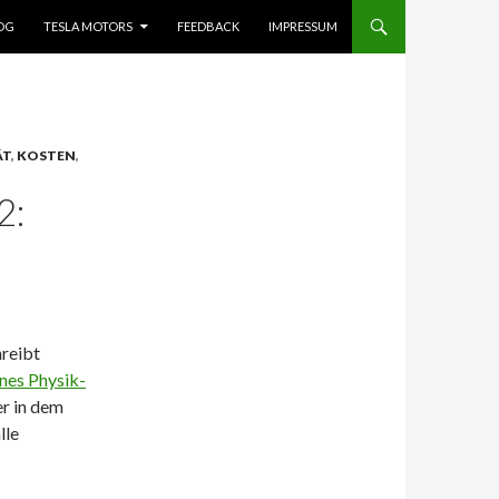
OG
TESLA MOTORS
FEEDBACK
IMPRESSUM
ÄT
,
KOSTEN
,
2:
hreibt
ines Physik-
er in dem
lle