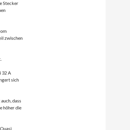
he Stecker
hen
trom
il zwischen
.
i 32 A
ngert sich
 auch, dass
e höher die
 Quasi